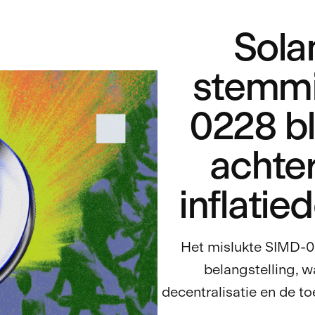
Sola
stemmi
0228 bl
achte
inflatie
Het mislukte SIMD-02
belangstelling, wa
decentralisatie en de t