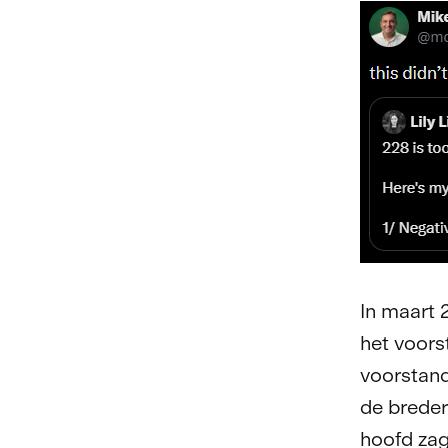
In maart 
het voorst
voorstand
de breder
hoofd za