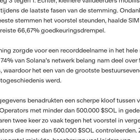
g 3 tegen 1. Echter, kleinere valideerders mobili
 tijdens de laatste fasen van de stemming. Ondank
eeste stemmen het voorstel steunden, haalde SI
ereiste 66,67% goedkeuringsdrempel.
ng zorgde voor een recorddeelname in het hele 
74% van Solana's netwerk belang nam deel over 
s, waardoor het een van de grootste bestuursev
ptogeschiedenis werd.
egevens benadrukten een scherpe kloof tussen v
 Operators met minder dan 500.000 $SOL in gede
ren twee keer zo vaak tegen het voorstel in verge
ators die meer dan 500.000 $SOL controleerden. 