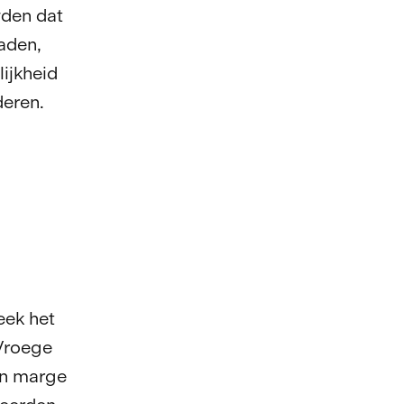
wden dat
aden,
ijkheid
deren.
eek het
 Vroege
en marge