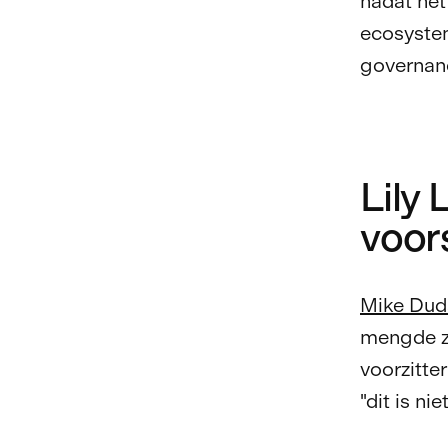
nadat het
ecosystem
governan
Lily
voors
Mike Dud
mengde zi
voorzitte
"dit is ni