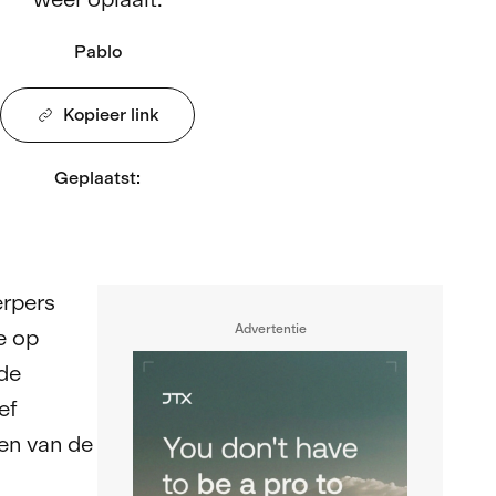
Pablo
Kopieer link
Geplaatst
:
erpers
Advertentie
e op
de
ef
en van de