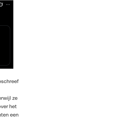
eschreef
rwijl ze
over het
nten een