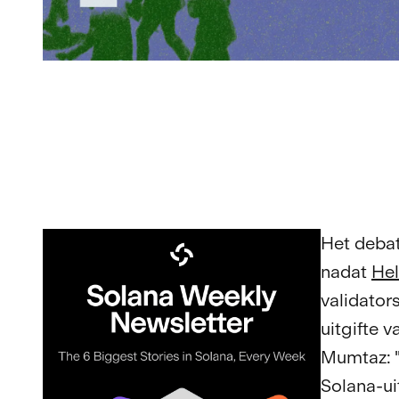
Het debat
nadat
Hel
validator
uitgifte 
Mumtaz: 
Solana-ui