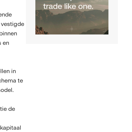
iende
 vestigde
binnen
s en
len in
schema te
odel.
tie de
kapitaal