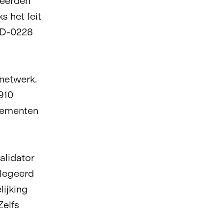
seerden
s het feit
MD-0228
netwerk.
910
enementen
alidator
legeerd
lijking
Zelfs