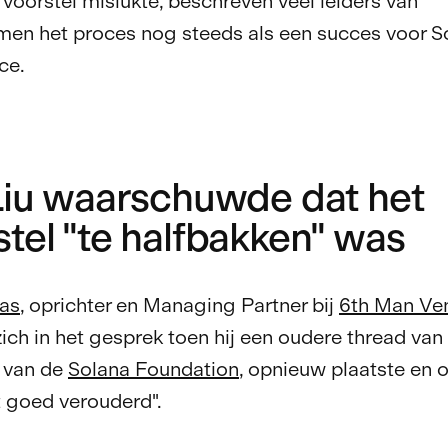
 voorstel mislukte, beschreven veel leiders van
en het proces nog steeds als een succes voor S
ce.
 Liu waarschuwde dat het
tel "te halfbakken" was
as
, oprichter en Managing Partner bij
6th Man Ve
ch in het gesprek toen hij een oudere thread van
r van de
Solana Foundation
, opnieuw plaatste en 
et goed verouderd".