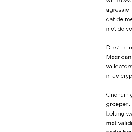
van ruwwe
agressief
dat de m
niet de v
De stemmi
Meer dan 
validator
in de cry
Onchain g
groepen.
belang wa
met valid