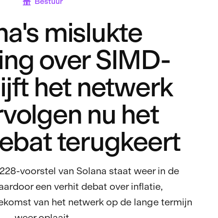
Bestuur
na's mislukte
ng over SIMD-
ijft het netwerk
rvolgen nu het
debat terugkeert
28-voorstel van Solana staat weer in de
ardoor een verhit debat over inflatie,
oekomst van het netwerk op de lange termijn
weer oplaait.