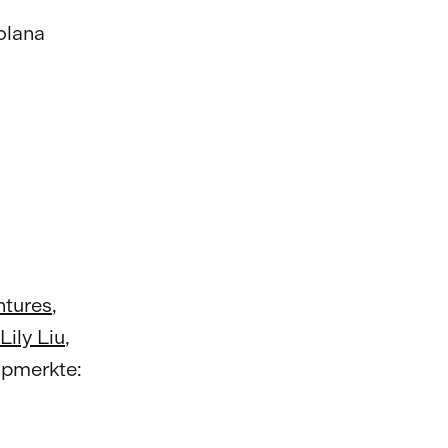
olana
ntures
,
Lily Liu
,
opmerkte: