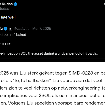
2025 was Liu sterk gekant tegen SIMD-0228 en b
el als "te, te halfbakken". Liu voerde aan dat veel
ers zich te veel richtten op netwerkengineering te
e implicaties voor $SOL als een financieel actief 
gen. Volgens Liu speelden voorspelbare rendeme