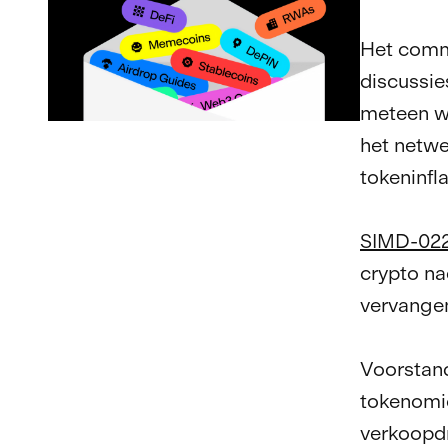
Het comme
discussie
meteen w
het netwe
tokeninfla
SIMD-02
crypto na
vervange
Voorstand
tokenomic
verkoopdr