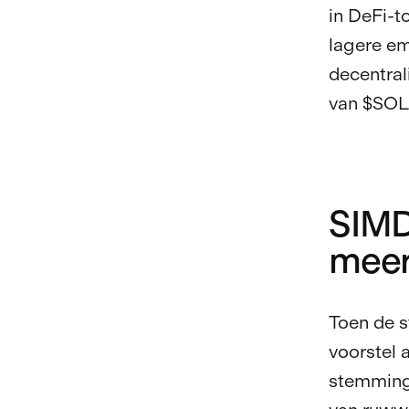
in DeFi-t
lagere em
decentral
van $SOL 
SIMD
meer
Toen de 
voorstel 
stemminge