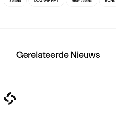
Solana
DOG WIF HAT
memecoins
BONK
Gerelateerde Nieuws