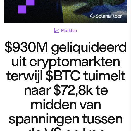
Markten
$930M geliquideerd
uit cryptomarkten
terwijl $BTC tuimelt
naar $72,8k te
midden van
spanningen tussen