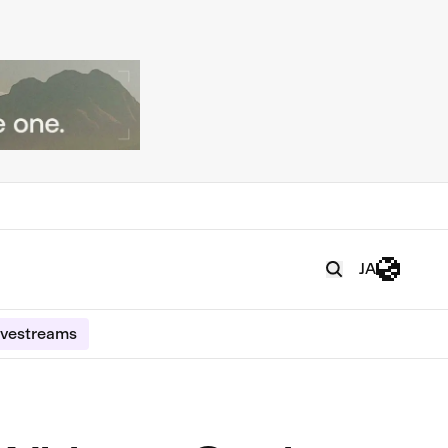
JA
ivestreams