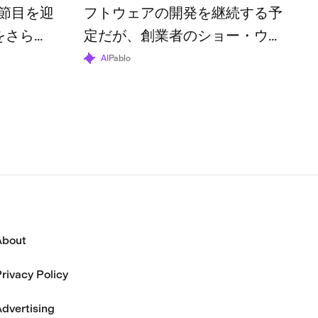
節目を迎
フトウェアの開発を継続する予
をさらに
定だが、創業者のショー・ウォ
体の利用
ルターズ氏は、トークンとその
AI
Pablo
70万ドル
財団はすでにその役割を終えた
と述べている。
About
rivacy Policy
dvertising