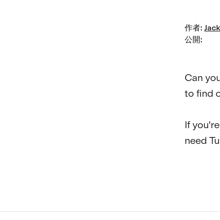
作者
:
Jack
公開
:
Can you
to find 
If you'r
need Turk