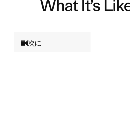
What It’s Lik
次に