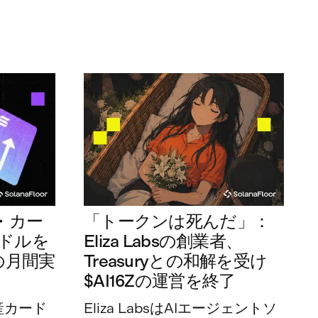
・カー
「トークンは死んだ」：
万ドルを
Eliza Labsの創業者、
の月間実
Treasuryとの和解を受け
$AI16Zの運営を終了
産カード
Eliza LabsはAIエージェントソ