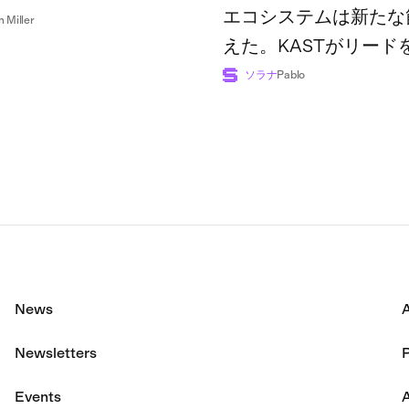
エコシステムは新たな
n Miller
えた。KASTがリード
広げた一方で、業界全
ソラナ
Pablo
額は過去最高の7億4,8
に達した。
News
Newsletters
P
Events
A