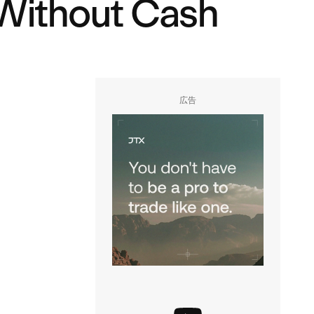
l Without Cash
広告