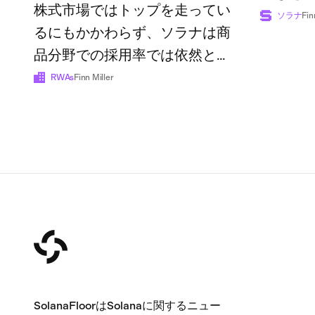
株式市場ではトップを走ってい
ソラナ
Fin
るにもかかわらず、ソラナは商
品分野での採用率では依然とし
て後れを取っている
RWAs
Finn Miller
SolanaFloorはSolanaに関するニュー