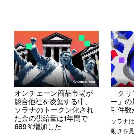
オンチェーン商品市場が
「クリ
競合他社を凌駕する中、
ー」の
ソラナのトークン化され
引件数
た金の供給量は1年間で
ソラナ
689％増加した
動きを