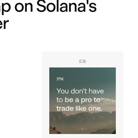
p on Solana's
er
広告