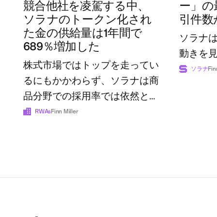
競合他社を凌駕する中、
ー」の
ソラナのトークン化され
引件数
た金の供給量は1年間で
ソラナ
689％増加した
動きを
株式市場ではトップを走ってい
ソラナ
Fin
るにもかかわらず、ソラナは商
品分野での採用率では依然とし
て後れを取っている
RWAs
Finn Miller