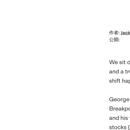
作者
:
Jack
公開
:
We sit 
and a t
shift ha
George g
Breakpo
and his 
stocks 