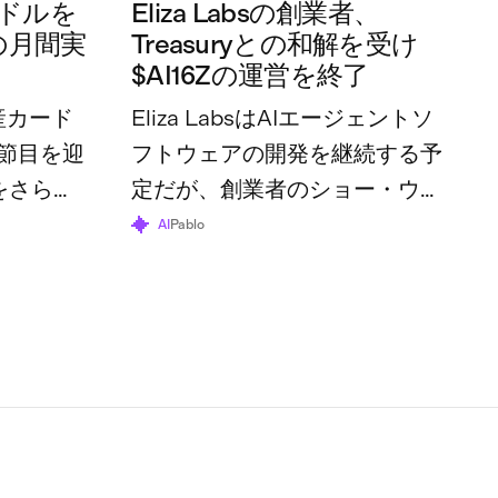
万ドルを
Eliza Labsの創業者、
の月間実
Treasuryとの和解を受け
$AI16Zの運営を終了
産カード
Eliza LabsはAIエージェントソ
節目を迎
フトウェアの開発を継続する予
をさらに
定だが、創業者のショー・ウォ
体の利用
ルターズ氏は、トークンとその
AI
Pablo
70万ドル
財団はすでにその役割を終えた
と述べている。