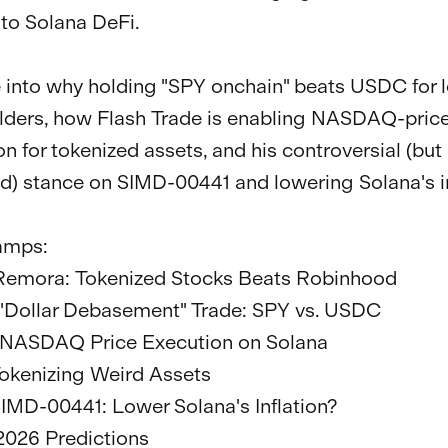
 to Solana DeFi.

 into why holding "SPY onchain" beats USDC for 
lders, how Flash Trade is enabling NASDAQ-price
n for tokenized assets, and his controversial (but 
ed) stance on SIMD-00441 and lowering Solana's inf
mps:

 Remora: Tokenized Stocks Beats Robinhood

 "Dollar Debasement" Trade: SPY vs. USDC

 NASDAQ Price Execution on Solana

Tokenizing Weird Assets

SIMD-00441: Lower Solana's Inflation?

2026 Predictions
