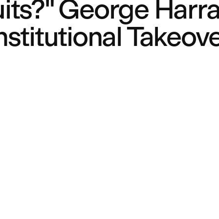
its?" George Harra
nstitutional Takeov