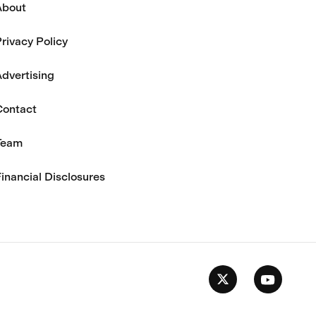
About
rivacy Policy
dvertising
Contact
Team
inancial Disclosures