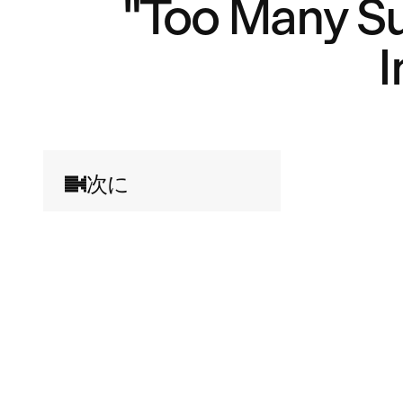
"Too Many Su
I
次に