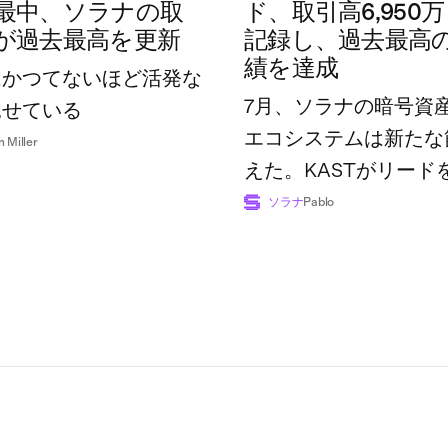
最中、ソラナの取
ド、取引高6,950
が過去最高を更新
記録し、過去最高
績を達成
はかつてないほど活発な
7月、ソラナの暗号資
見せている
エコシステムは新たな
n Miller
えた。KASTがリード
広げた一方で、業界全
ソラナ
Pablo
額は過去最高の7億4,8
に達した。