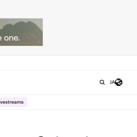
JA
ivestreams