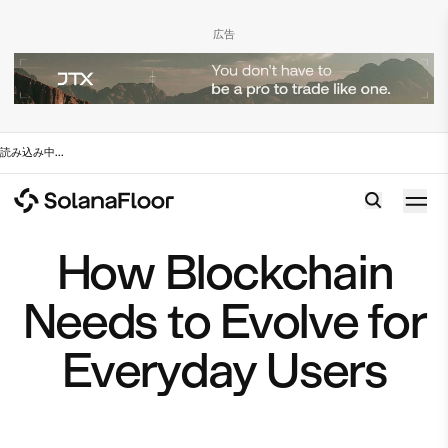
広告
読み込み中
...
How Blockchain
Needs to Evolve for
Everyday Users