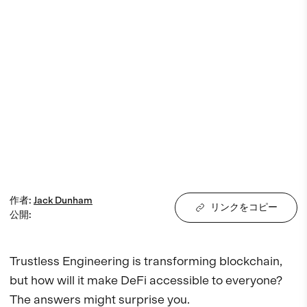
作者
:
Jack
Dunham
リンクをコピー
公開
:
Trustless Engineering is transforming blockchain, 
but how will it make DeFi accessible to everyone? 
The answers might surprise you.
