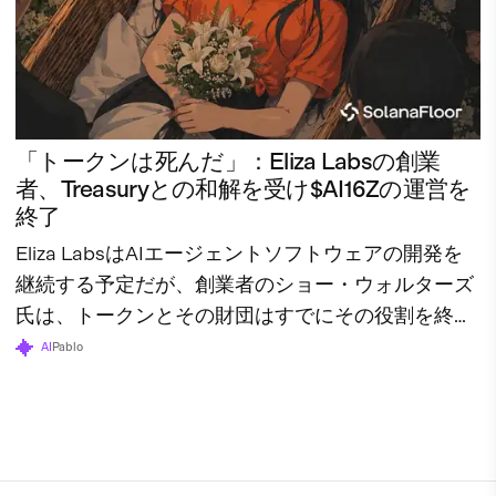
「トークンは死んだ」：Eliza Labsの創業
者、Treasuryとの和解を受け$AI16Zの運営を
終了
Eliza LabsはAIエージェントソフトウェアの開発を
継続する予定だが、創業者のショー・ウォルターズ
氏は、トークンとその財団はすでにその役割を終え
たと述べている。
AI
Pablo