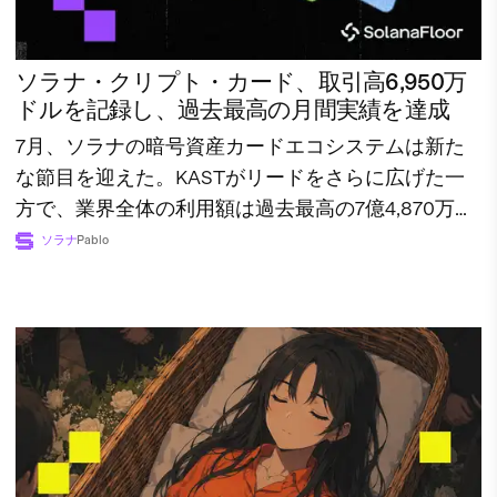
ソラナ・クリプト・カード、取引高6,950万
ドルを記録し、過去最高の月間実績を達成
7月、ソラナの暗号資産カードエコシステムは新た
な節目を迎えた。KASTがリードをさらに広げた一
方で、業界全体の利用額は過去最高の7億4,870万ド
ルに達した。
ソラナ
Pablo