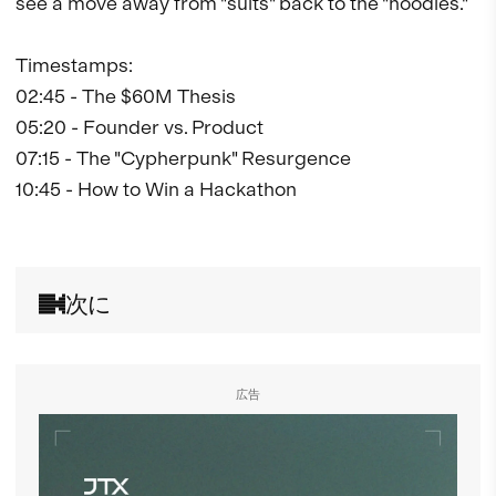
see a move away from "suits" back to the "hoodies."

Timestamps:

02:45 - The $60M Thesis

05:20 - Founder vs. Product

07:15 - The "Cypherpunk" Resurgence 

10:45 - How to Win a Hackathon

次に
広告