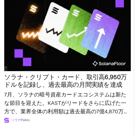
ソラナ・クリプト・カード、取引高6,950万
ドルを記録し、過去最高の月間実績を達成
7月、ソラナの暗号資産カードエコシステムは新た
な節目を迎えた。KASTがリードをさらに広げた一
方で、業界全体の利用額は過去最高の7億4,870万ド
ルに達した。
ソラナ
Pablo