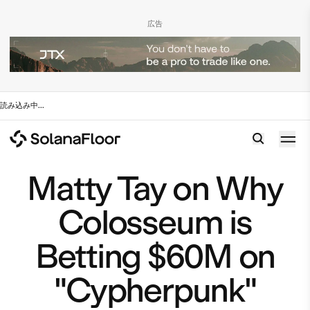
広告
読み込み中
...
Matty Tay on Why
Colosseum is
Betting $60M on
"Cypherpunk"