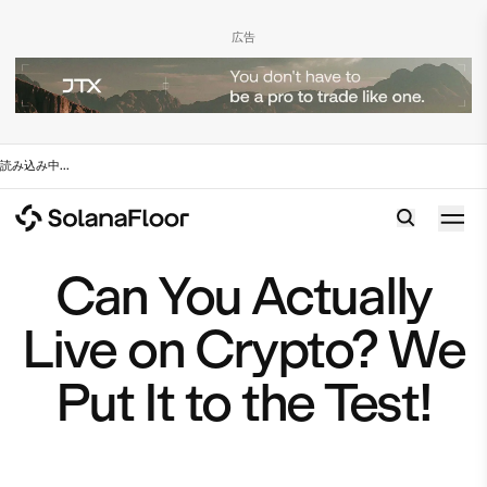
広告
読み込み中
...
Can You Actually
Live on Crypto? We
Put It to the Test!