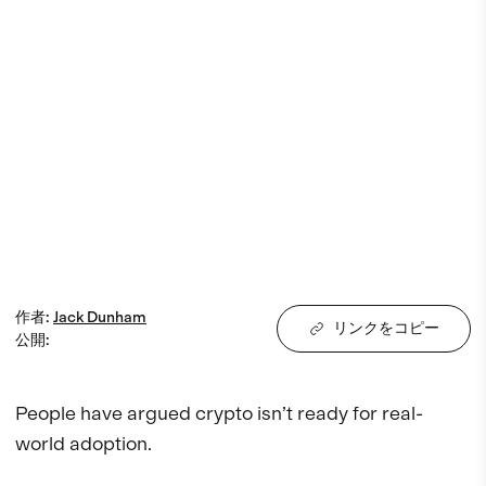
作者
:
Jack
Dunham
リンクをコピー
公開
:
People have argued crypto isn’t ready for real-
world adoption. 
