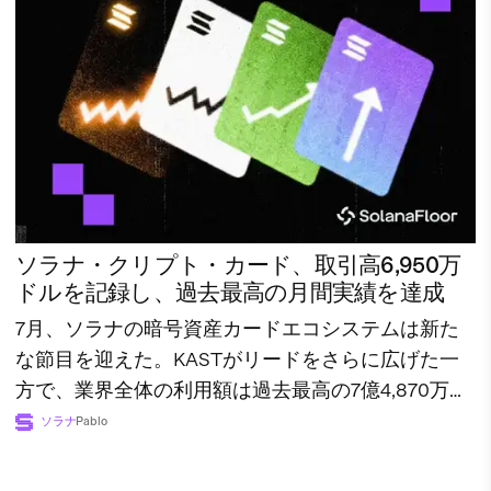
ソラナ・クリプト・カード、取引高6,950万
ドルを記録し、過去最高の月間実績を達成
7月、ソラナの暗号資産カードエコシステムは新た
な節目を迎えた。KASTがリードをさらに広げた一
方で、業界全体の利用額は過去最高の7億4,870万ド
ルに達した。
ソラナ
Pablo