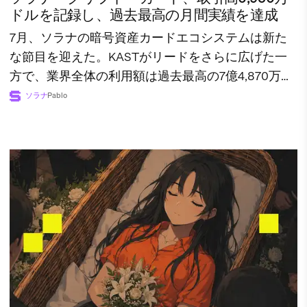
ドルを記録し、過去最高の月間実績を達成
7月、ソラナの暗号資産カードエコシステムは新た
な節目を迎えた。KASTがリードをさらに広げた一
方で、業界全体の利用額は過去最高の7億4,870万ド
ルに達した。
ソラナ
Pablo