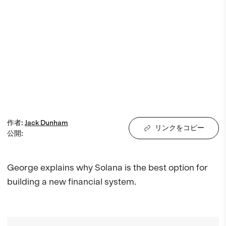
作者
:
Jack
Dunham
リンクをコピー
公開
:
George explains why Solana is the best option for 
building a new financial system.
