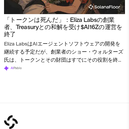
「トークンは死んだ」：Eliza Labsの創業
者、Treasuryとの和解を受け$AI16Zの運営を
終了
Eliza LabsはAIエージェントソフトウェアの開発を
継続する予定だが、創業者のショー・ウォルターズ
氏は、トークンとその財団はすでにその役割を終え
たと述べている。
AI
Pablo