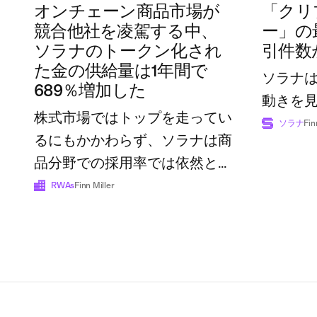
オンチェーン商品市場が
「クリ
競合他社を凌駕する中、
ー」の
ソラナのトークン化され
引件数
た金の供給量は1年間で
ソラナ
689％増加した
動きを
株式市場ではトップを走ってい
ソラナ
Fin
るにもかかわらず、ソラナは商
品分野での採用率では依然とし
て後れを取っている
RWAs
Finn Miller