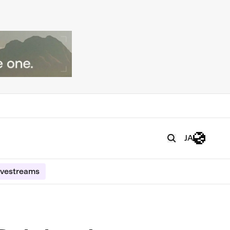
JA
ivestreams