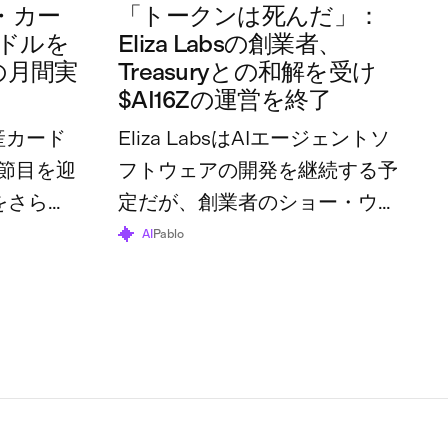
・カー
「トークンは死んだ」：
万ドルを
Eliza Labsの創業者、
の月間実
Treasuryとの和解を受け
$AI16Zの運営を終了
産カード
Eliza LabsはAIエージェントソ
節目を迎
フトウェアの開発を継続する予
をさらに
定だが、創業者のショー・ウォ
体の利用
ルターズ氏は、トークンとその
AI
Pablo
70万ドル
財団はすでにその役割を終えた
と述べている。