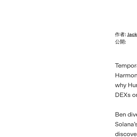
作者
:
Jack
公開
:
Tempora
Harmoni
why Hum
DEXs on
Ben div
Solana’
discove