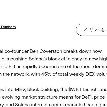
Dunham
リンクを
l co-founder Ben Coverston breaks down how 
c is pushing Solana’s block efficiency to new hig
idiFi has rapidly become one of the most domin
 the network, with 45% of total weekly DEX volu
es into MEV, block building, the $WET launch, an
s evolving market structure means for DeFi, price 
ry, and Solana internet capital markets heading in