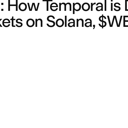
 How Temporal is D
kets on Solana, $W