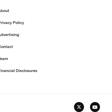
About
rivacy Policy
dvertising
Contact
Team
inancial Disclosures