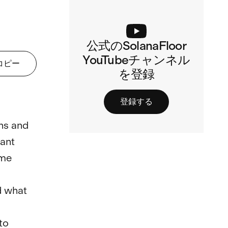
公式のSolanaFloor
YouTubeチャンネル
コピー
を登録
登録する
hs and 
ant 
me

d what 
to 