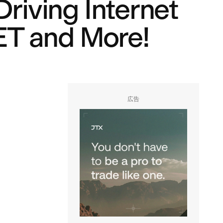
riving Internet
ET and More!
広告