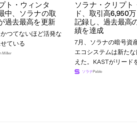
プト・ウィンタ
ソラナ・クリプト
最中、ソラナの取
ド、取引高6,950
が過去最高を更新
記録し、過去最高
績を達成
はかつてないほど活発な
7月、ソラナの暗号資
見せている
エコシステムは新たな
n Miller
えた。KASTがリード
広げた一方で、業界全
ソラナ
Pablo
額は過去最高の7億4,8
に達した。