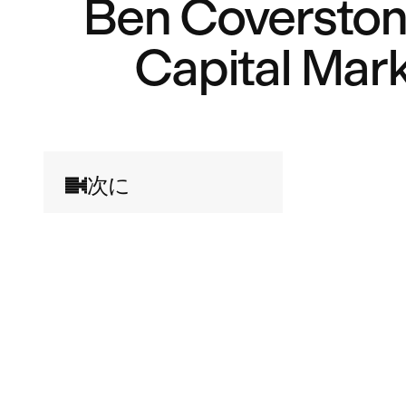
Ben Coverston:
Capital Mar
次に