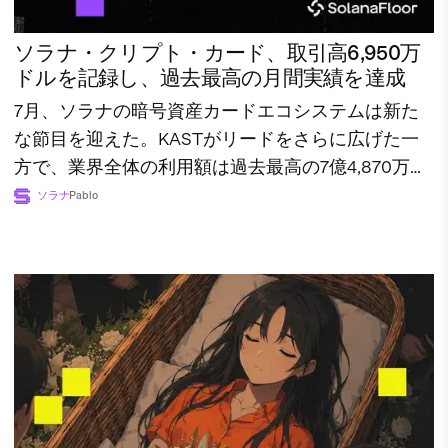
ソラナ・クリプト・カード、取引高6,950万
ドルを記録し、過去最高の月間実績を達成
7月、ソラナの暗号資産カードエコシステムは新た
な節目を迎えた。KASTがリードをさらに広げた一
方で、業界全体の利用額は過去最高の7億4,870万ド
ルに達した。
ソラナ
Pablo