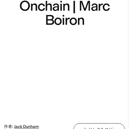
Onchain | Marc
Boiron
作者
:
Jack
Dunham