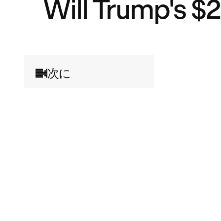
Will Trump's $
次に