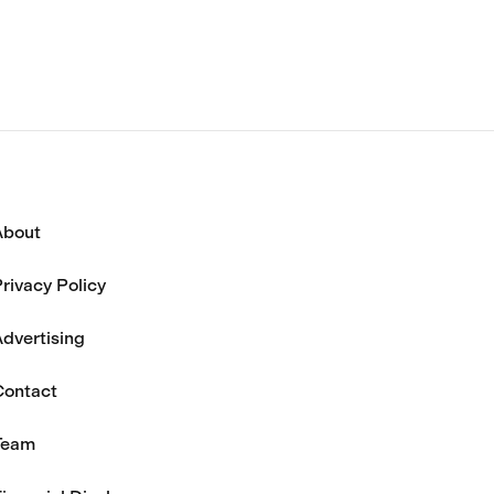
と述べている。
About
rivacy Policy
dvertising
Contact
Team