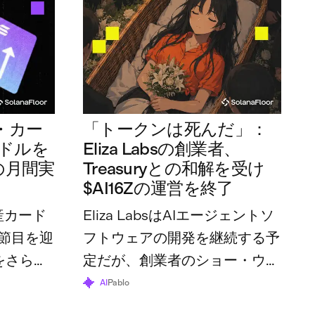
・カー
「トークンは死んだ」：
万ドルを
Eliza Labsの創業者、
の月間実
Treasuryとの和解を受け
$AI16Zの運営を終了
産カード
Eliza LabsはAIエージェントソ
節目を迎
フトウェアの開発を継続する予
をさらに
定だが、創業者のショー・ウォ
体の利用
ルターズ氏は、トークンとその
AI
Pablo
70万ドル
財団はすでにその役割を終えた