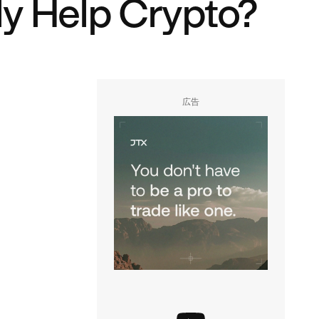
ly Help Crypto?
広告