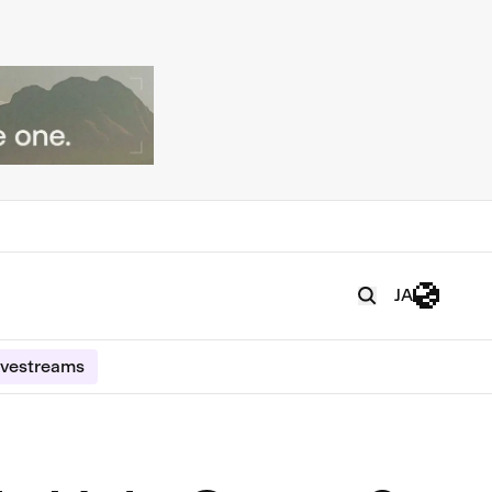
JA
ivestreams