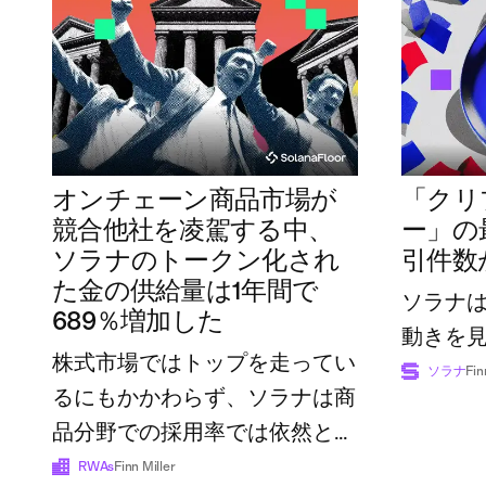
オンチェーン商品市場が
「クリ
競合他社を凌駕する中、
ー」の
ソラナのトークン化され
引件数
た金の供給量は1年間で
ソラナ
689％増加した
動きを
株式市場ではトップを走ってい
ソラナ
Fin
るにもかかわらず、ソラナは商
品分野での採用率では依然とし
て後れを取っている
RWAs
Finn Miller