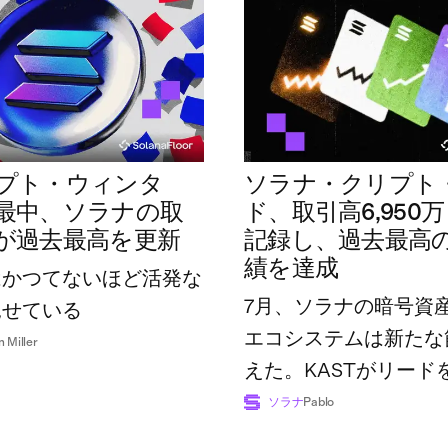
プト・ウィンタ
ソラナ・クリプト
最中、ソラナの取
ド、取引高6,950
が過去最高を更新
記録し、過去最高
績を達成
はかつてないほど活発な
7月、ソラナの暗号資
見せている
エコシステムは新たな
n Miller
えた。KASTがリード
広げた一方で、業界全
ソラナ
Pablo
額は過去最高の7億4,8