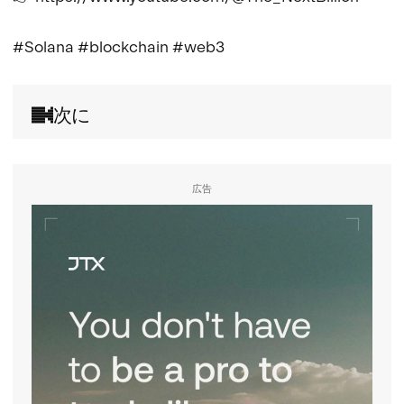
#Solana #blockchain #web3
次に
広告