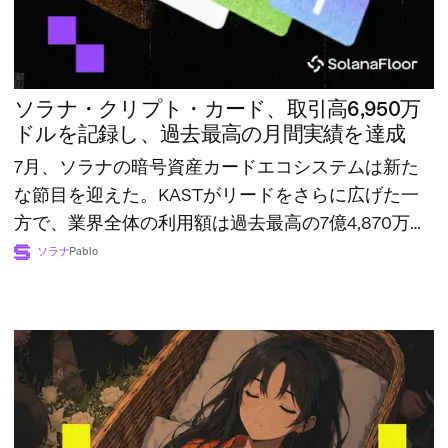
ソラナ・クリプト・カード、取引高6,950万
ドルを記録し、過去最高の月間実績を達成
7月、ソラナの暗号資産カードエコシステムは新た
な節目を迎えた。KASTがリードをさらに広げた一
方で、業界全体の利用額は過去最高の7億4,870万ド
ルに達した。
ソラナ
Pablo