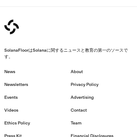
SolanaFloorはSolanaに関するニュースと教育の第一のソースで
す。
News
About
Newsletters
Privacy Policy
Events
Advertising
Videos
Contact
Ethics Policy
Team
Press Kit
Financial Disclosures