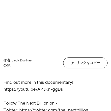
作者
:
Jack
Dunham
リンクをコピー
公開
:
Find out more in this documentary! 

https://youtu.be/Al4JKn-ggBs

Follow The Next Billion on - 

Twitter: https://twitter.com/the_nextbillion
