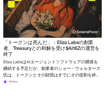
「トークンは死んだ」：Eliza Labsの創業
者、Treasuryとの和解を受け$AI16Zの運営を
終了
Eliza LabsはAIエージェントソフトウェアの開発を
継続する予定だが、創業者のショー・ウォルターズ
氏は、トークンとその財団はすでにその役割を終え
たと述べている。
AI
Pablo