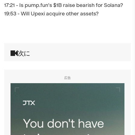
17:21 - Is pump.fun's $1B raise bearish for Solana?

19:53 - Will Upexi acquire other assets?

次に
広告