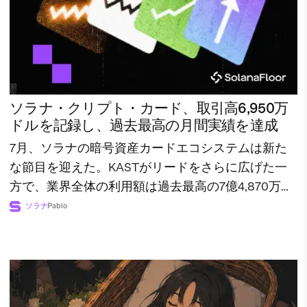
ソラナ・クリプト・カード、取引高6,950万
ドルを記録し、過去最高の月間実績を達成
7月、ソラナの暗号資産カードエコシステムは新た
な節目を迎えた。KASTがリードをさらに広げた一
方で、業界全体の利用額は過去最高の7億4,870万ド
ルに達した。
ソラナ
Pablo