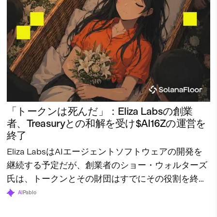
「トークンは死んだ」：Eliza Labsの創業
者、Treasuryとの和解を受け$AI16Zの運営を
終了
Eliza LabsはAIエージェントソフトウェアの開発を
継続する予定だが、創業者のショー・ウォルターズ
氏は、トークンとその財団はすでにその役割を終え
たと述べている。
AI
Pablo