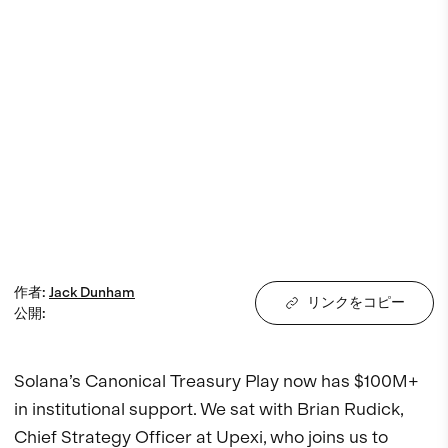
作者
:
Jack
Dunham
リンクをコピー
公開
:
Solana’s Canonical Treasury Play now has $100M+ 
in institutional support. We sat with Brian Rudick, 
Chief Strategy Officer at Upexi, who joins us to 