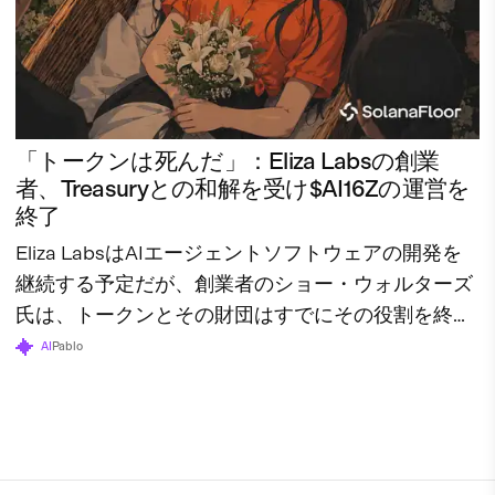
「トークンは死んだ」：Eliza Labsの創業
者、Treasuryとの和解を受け$AI16Zの運営を
終了
Eliza LabsはAIエージェントソフトウェアの開発を
継続する予定だが、創業者のショー・ウォルターズ
氏は、トークンとその財団はすでにその役割を終え
たと述べている。
AI
Pablo