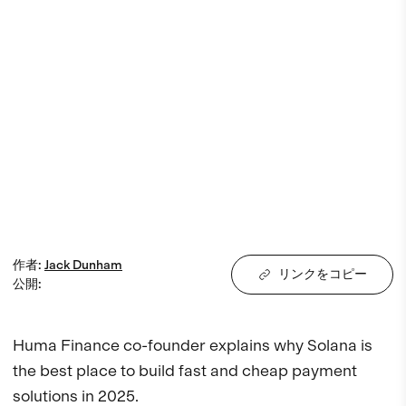
作者
:
Jack
Dunham
リンクをコピー
公開
:
Huma Finance co-founder explains why Solana is 
the best place to build fast and cheap payment 
solutions in 2025.
