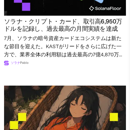
ソラナ・クリプト・カード、取引高6,950万
ドルを記録し、過去最高の月間実績を達成
7月、ソラナの暗号資産カードエコシステムは新た
な節目を迎えた。KASTがリードをさらに広げた一
方で、業界全体の利用額は過去最高の7億4,870万ド
ルに達した。
ソラナ
Pablo