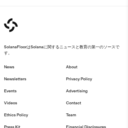
SolanaFloorはSolanaに関するニュースと教育の第一のソースで
す。
News
About
Newsletters
Privacy Policy
Events
Advertising
Videos
Contact
Ethics Policy
Team
Press Kit
Financial Disclosures