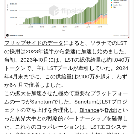
フリップサイドのデータ
によると、ソラナでのLST
の採用は2023年後半から急速に加速し始めました。
当初、2023年10月には、LSTの総供給量は約1,040万
トークンで、主にLSTプールが牽引していた。2024
年4月末までに、この供給量は2,100万を超え、わず
か6ヶ月で倍増しました。
この拡大を加速させた極めて重要なプラットフォー
ムの一つが
Sanctum
でした。SanctumはLSTプロジ
ェクトの立ち上げを合理化し、
Binance
や
Bybit
とい
った業界大手との戦略的パートナーシップを確保し
た。これらのコラボレーションは、LSTエコシステ