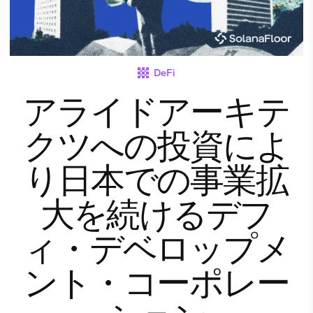
DeFi
アライドアーキテ
クツへの投資によ
り日本での事業拡
大を続けるデフ
ィ・デベロップメ
ント・コーポレー