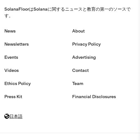
SolanaFloorはSolanaに関するニュースと教育の第一のソースで
す。
News
About
Newsletters
Privacy Policy
Events
Advertising
Videos
Contact
Ethics Policy
Team
Press Kit
Financial Disclosures
日本語