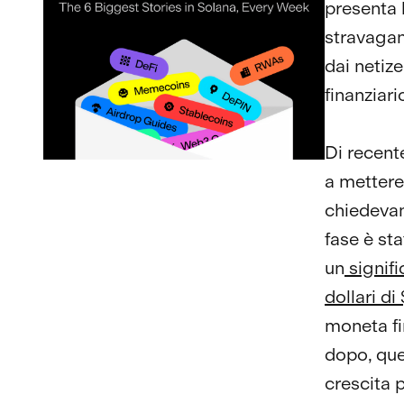
presenta 
stravagan
dai netiz
finanziari
Di recent
a mettere 
chiedevan
fase è st
un
signifi
dollari di
moneta fin
dopo, que
crescita 