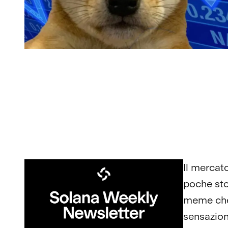
Il mercato
poche sto
meme che
sensazion