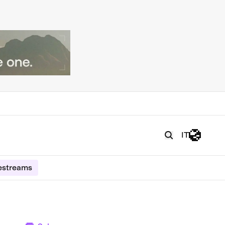
IT
estreams