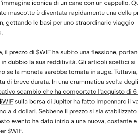
l'immagine iconica di un cane con un cappello. Q
te mascotte è diventata rapidamente una delle pr
en, gettando le basi per uno straordinario viaggio
o.
e, il prezzo di $WIF ha subito una flessione, porta
in dubbio la sua redditività. Gli articoli scettici si
o se la moneta sarebbe tornata in auge. Tuttavia
ata di breve durata. In una drammatica svolta degli
cativo scambio che ha comportato l'acquisto di 6 
 $WIF
sulla borsa di Jupiter ha fatto impennare il v
o a 4 dollari. Sebbene il prezzo si sia stabilizzat
sto evento ha dato inizio a una nuova, costante e
per $WIF.