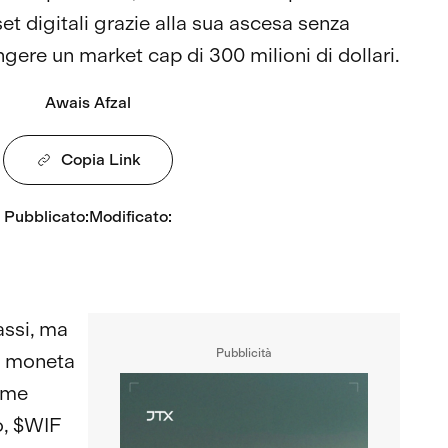
set digitali grazie alla sua ascesa senza
gere un market cap di 300 milioni di dollari.
Awais Afzal
Copia Link
Pubblicato
:
Modificato
:
assi, ma
Pubblicità
la moneta
ome
o, $WIF