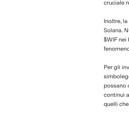
cruciale 
Inoltre, l
Solana. N
$WIF nei 
fenomeno 
Per gli in
simbolegg
possano c
continui a
quelli che