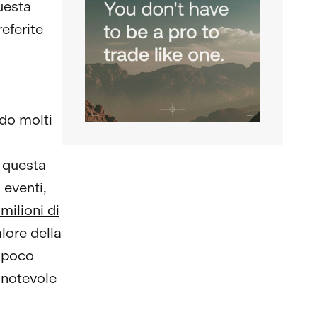
uesta
eferite
ndo molti
, questa
 eventi,
milioni di
alore della
o poco
 notevole