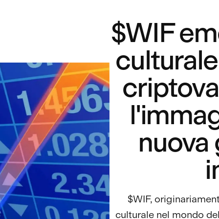
$WIF em
cultural
criptova
l'immag
nuova 
i
$WIF, originariamen
culturale nel mondo del