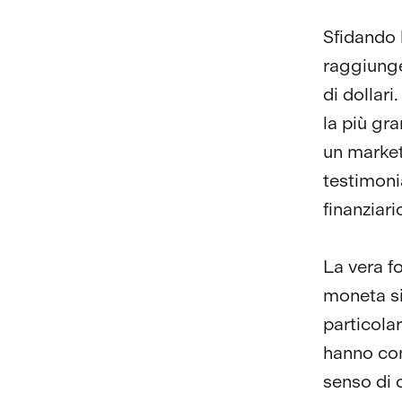
Sfidando 
raggiunge
di dollari
la più gr
un market 
testimoni
finanziari
La vera fo
moneta si
particola
hanno con
senso di 