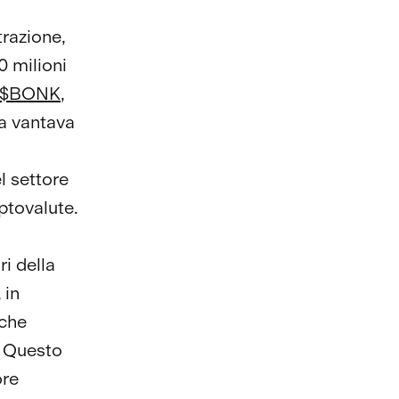
razione,
0 milioni
$BONK
,
a vantava
l settore
iptovalute.
ri della
 in
 che
. Questo
ore