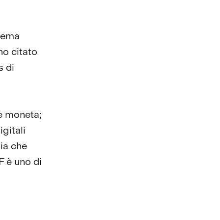
stema
no citato
s di
ce moneta;
gitali
ia che
F è uno di