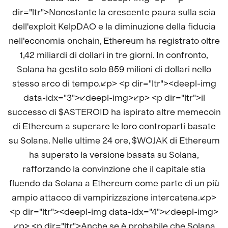
dir="ltr">Nonostante la crescente paura sulla scia
dell'exploit KelpDAO e la diminuzione della fiducia
nell'economia onchain, Ethereum ha registrato oltre
1,42 miliardi di dollari in tre giorni. In confronto,
Solana ha gestito solo 859 milioni di dollari nello
stesso arco di tempo.</p> <p dir="ltr"><deepl-img
data-idx="3"></deepl-img></p> <p dir="ltr">il
successo di $ASTEROID ha ispirato altre memecoin
di Ethereum a superare le loro controparti basate
su Solana. Nelle ultime 24 ore, $WOJAK di Ethereum
ha superato la versione basata su Solana,
rafforzando la convinzione che il capitale stia
fluendo da Solana a Ethereum come parte di un più
ampio attacco di vampirizzazione intercatena.</p>
<p dir="ltr"><deepl-img data-idx="4"></deepl-img>
</p> <p dir="ltr">Anche se è probabile che Solana