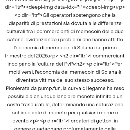
dir="ltr"><deepl-img data-idx="1"></deepl-img></p>
<p dir="ltr">Gli operatori sostengono che la
disparità di prestazioni sia dovuta alle differenze
culturali tra i commercianti di memecoin delle due
catene, evidenziando i problemi che hanno afflitto
l'economia di memecoin di Solana dal primo
trimestre del 2025.</p> <h2 dir="ltr">I commercianti
incolpano la "cultura del PvP</h2> <p dir="ltr">Per
molti versi, l'economia dei memecoin di Solana è
diventata vittima del suo stesso successo.
Pionierata da pump.fun, la curva di legame ha reso
possibile a chiunque lanciare monete infinite a un
costo trascurabile, determinando una saturazione
schiacciante di monete per qualsiasi meme o
evento.</p> <p dir="ltr">I creatori di gettoni in
genere guadagnano profumatamente dalle