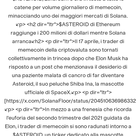
catene per volume giornaliero di memecoin,
minacciando uno dei maggiori mercati di Solana.
</p> <h2 dir="ltr">$ASTEROID di Ethereum
raggiunge i 200 milioni di dollari mentre Solana
arranca</h2> <p dir="ltr">Il 17 aprile, i trader di
memecoin della criptovaluta sono tornati
collettivamente in trincea dopo che Elon Musk ha
risposto a un post che menzionava il desiderio di
una paziente malata di cancro di far diventare
Asteroid, il suo peluche Shiba Ina, la mascotte
ufficiale di SpaceX.</p> <p dir="ltr">
[https://x.com/SolanaFloor/status/20451063698633
</p> <p dir="ltr">In mezzo a una frenesia che ricorda
l'euforia del secondo trimestre del 2021 guidata da
Elon, i trader di memecoin si sono radunati intorno a
$ASTEROID, un ticker dedicato alla mascotte