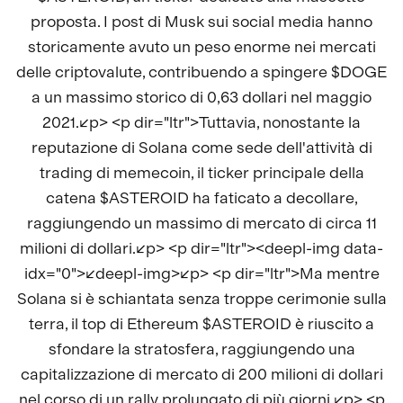
proposta. I post di Musk sui social media hanno
storicamente avuto un peso enorme nei mercati
delle criptovalute, contribuendo a spingere $DOGE
a un massimo storico di 0,63 dollari nel maggio
2021.</p> <p dir="ltr">Tuttavia, nonostante la
reputazione di Solana come sede dell'attività di
trading di memecoin, il ticker principale della
catena $ASTEROID ha faticato a decollare,
raggiungendo un massimo di mercato di circa 11
milioni di dollari.</p> <p dir="ltr"><deepl-img data-
idx="0"></deepl-img></p> <p dir="ltr">Ma mentre
Solana si è schiantata senza troppe cerimonie sulla
terra, il top di Ethereum $ASTEROID è riuscito a
sfondare la stratosfera, raggiungendo una
capitalizzazione di mercato di 200 milioni di dollari
nel corso di un rally prolungato di più giorni.</p> <p