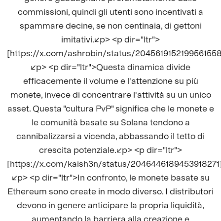
commissioni, quindi gli utenti sono incentivati a
spammare decine, se non centinaia, di gettoni
imitativi.</p> <p dir="ltr">
[https://x.com/ashrobin/status/2045619152199561558
</p> <p dir="ltr">Questa dinamica divide
efficacemente il volume e l'attenzione su più
monete, invece di concentrare l'attività su un unico
asset. Questa "cultura PvP" significa che le monete e
le comunità basate su Solana tendono a
cannibalizzarsi a vicenda, abbassando il tetto di
crescita potenziale.</p> <p dir="ltr">
[https://x.com/kaish3n/status/2046446189453918271
</p> <p dir="ltr">In confronto, le monete basate su
Ethereum sono create in modo diverso. I distributori
devono in genere anticipare la propria liquidità,
aumentando la barriera alla creazione e