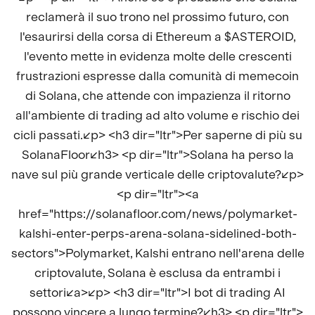
reclamerà il suo trono nel prossimo futuro, con
l'esaurirsi della corsa di Ethereum a $ASTEROID,
l'evento mette in evidenza molte delle crescenti
frustrazioni espresse dalla comunità di memecoin
di Solana, che attende con impazienza il ritorno
all'ambiente di trading ad alto volume e rischio dei
cicli passati.</p> <h3 dir="ltr">Per saperne di più su
SolanaFloor</h3> <p dir="ltr">Solana ha perso la
nave sul più grande verticale delle criptovalute?</p>
<p dir="ltr"><a
href="https://solanafloor.com/news/polymarket-
kalshi-enter-perps-arena-solana-sidelined-both-
sectors">Polymarket, Kalshi entrano nell'arena delle
criptovalute, Solana è esclusa da entrambi i
settori</a></p> <h3 dir="ltr">I bot di trading AI
possono vincere a lungo termine?</h3> <p dir="ltr">