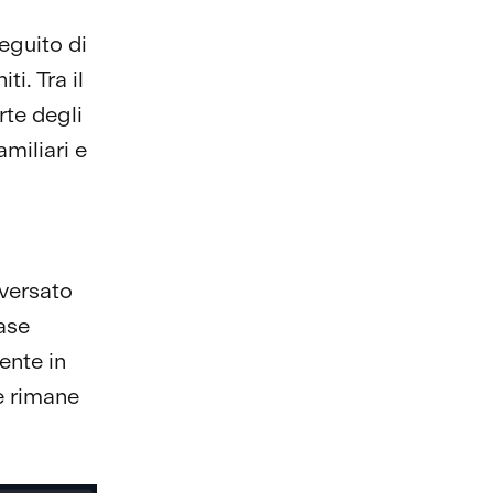
seguito di
ti. Tra il
rte degli
amiliari e
aversato
ase
ente in
te rimane