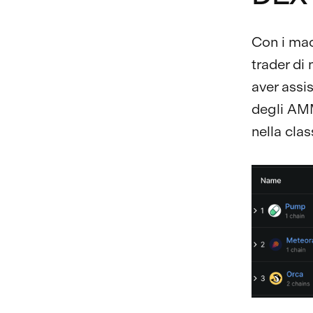
Con i macr
trader di
aver assi
degli AMM
nella cla