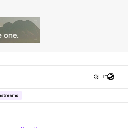
IT
estreams