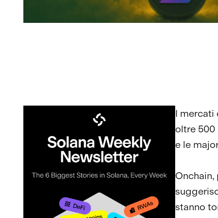
I mercati
oltre 500 
e le majo
Onchain, 
suggerisc
stanno to