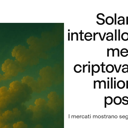
Sola
intervall
mer
criptova
milion
pos
I mercati mostrano seg