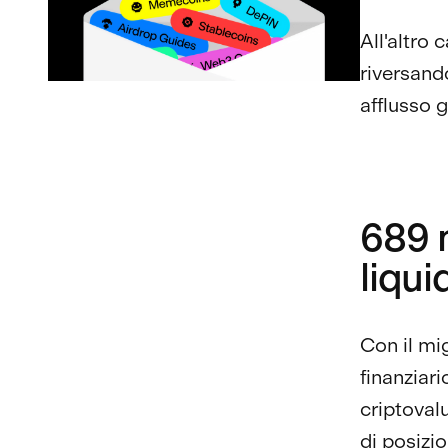
All'altro 
riversand
afflusso g
689 m
liqui
Con il mi
finanziari
criptoval
di posizio