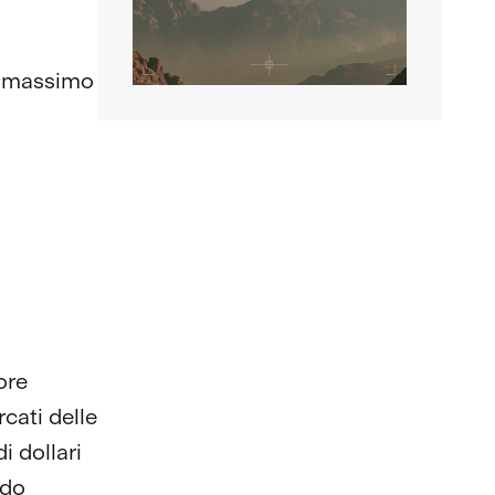
o
il massimo
ore
rcati delle
di dollari
ndo