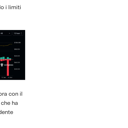
 i limiti
ra con il
, che ha
dente