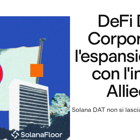
DeFi
Corpor
l'espans
con l'
Alli
Solana DAT non si lascia