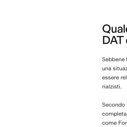
Quale
DAT 
Sebbene l
una situa
essere rel
rialzisti.
Secondo 
completam
come Forw