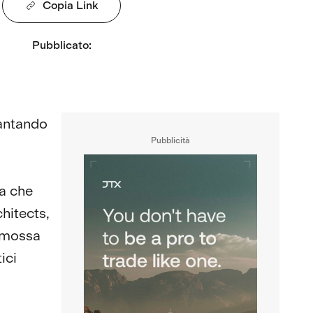
Copia Link
Pubblicato
:
iantando
Pubblicità
na che
hitects,
a mossa
ici