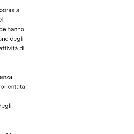
 borsa a
el
nde hanno
ione degli
attività di
genza
 orientata
degli