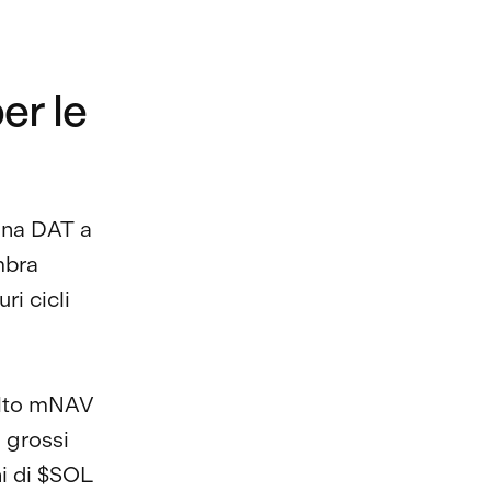
er le
ana DAT a
mbra
ri cicli
alto mNAV
 grossi
ni di $SOL