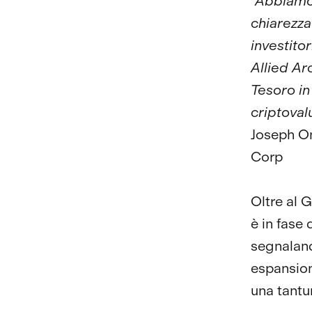
"Abbiamo
chiarezza
investito
Allied Ar
Tesoro in
criptoval
Joseph On
Corp
Oltre al 
è in fase
segnaland
espansion
una tant