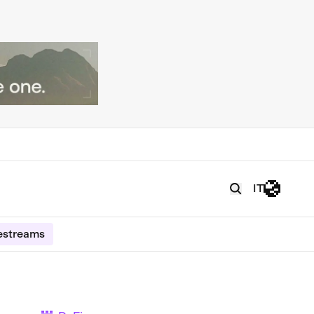
IT
estreams