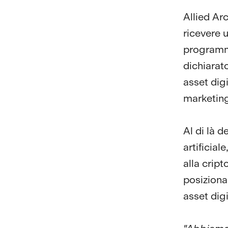
Allied Ar
ricevere 
programm
dichiarato
asset digi
marketing
Al di là d
artificial
alla crip
posiziona
asset dig