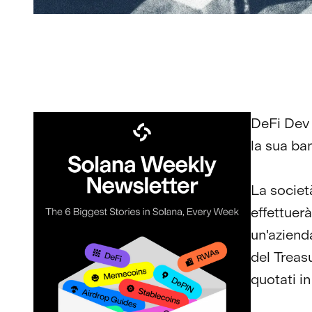
DeFi Dev 
la sua ban
La societ
effettuerà
un'aziend
del Treas
quotati in