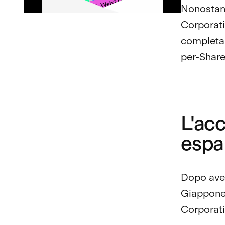
Nonostant
Corporat
completam
per-Share
L'acc
espa
Dopo ave
Giappone 
Corporati