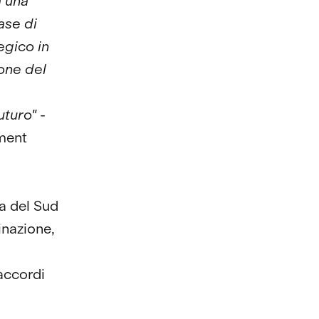
a una
ase di
egico in
one del
uturo"
-
ment
a del Sud
inazione,
accordi