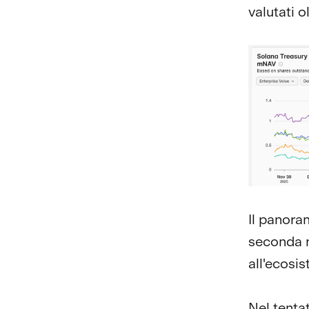
valutati o
Il panora
seconda m
all'ecosi
Nel tentat