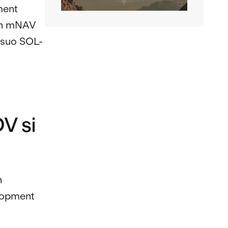
ment
 un mNAV
l suo SOL-
DV si
n
lopment