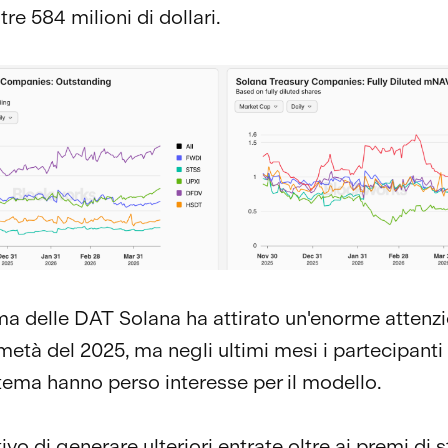
ltre 584 milioni di dollari.
ma delle DAT Solana ha attirato un'enorme attenzi
età del 2025, ma negli ultimi mesi i partecipanti
stema hanno perso interesse per il modello.
ivo di generare ulteriori entrate oltre ai premi di s