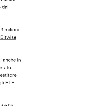
 dal
43 milioni
 Bitwise
i anche in
ortato
estitore
gli ETF
$ e ha