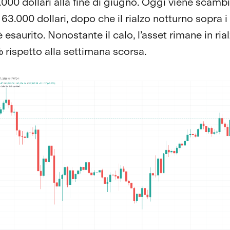
0.000 dollari alla fine di giugno. Oggi viene scamb
 63.000 dollari, dopo che il rialzo notturno sopra 
 è esaurito. Nonostante il calo, l’asset rimane in ria
% rispetto alla settimana scorsa.