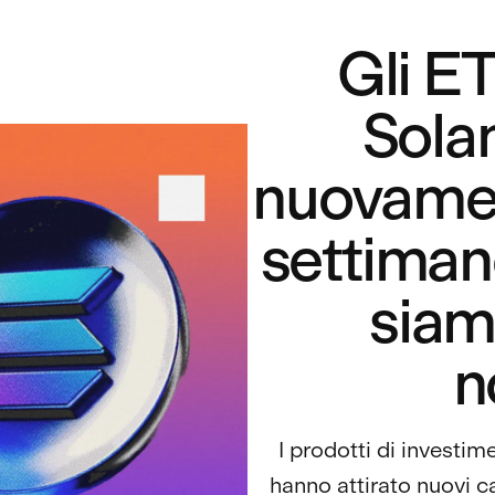
Gli ET
Sola
nuovamen
settimane
siamo
n
I prodotti di investim
hanno attirato nuovi ca