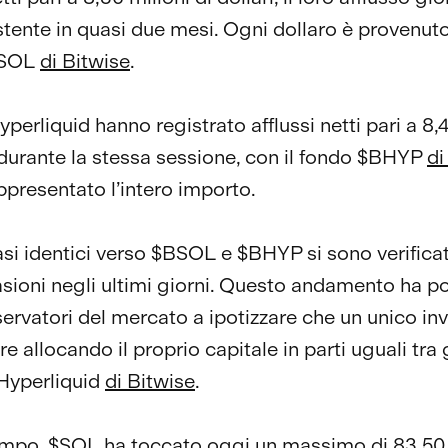
stente in quasi due mesi. Ogni dollaro è provenuto
BSOL
di Bitwise
.
perliquid hanno registrato afflussi netti pari a 8,
i durante la stessa sessione, con il fondo $BHYP
di
ppresentato l’intero importo.
asi identici verso $BSOL e $BHYP si sono verificat
asioni negli ultimi giorni. Questo andamento ha p
servatori del mercato a ipotizzare che un unico inv
e allocando il proprio capitale in parti uguali tra 
Hyperliquid
di Bitwise
.
empo, $SOL ha toccato oggi un massimo di 83,50 