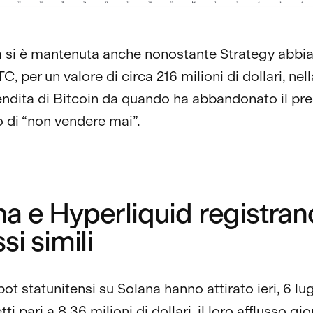
a si è mantenuta anche nonostante Strategy abbi
, per un valore di circa 216 milioni di dollari, nel
ndita di Bitcoin da quando ha abbandonato il pr
 di “non vendere mai”.
na e Hyperliquid registran
ssi simili
ot statunitensi su Solana hanno attirato ieri, 6 lug
etti pari a 8,36 milioni di dollari, il loro afflusso gi