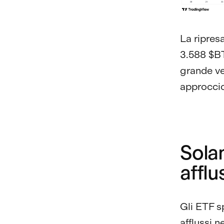
La ripres
3.588 $BTC
grande ve
approccio
Sola
afflu
Gli ETF sp
afflussi n