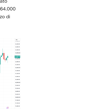
iato
i 64.000
lzo di