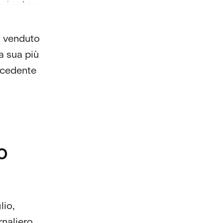
a venduto
la sua più
ecedente
o
lio,
ornaliero