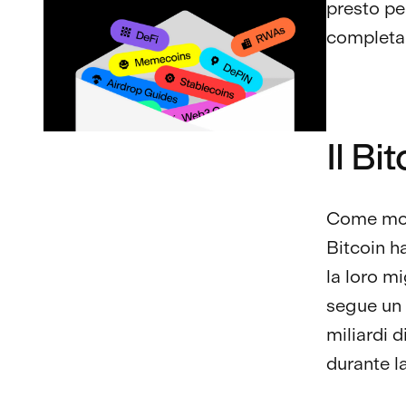
presto pe
completa
Il Bi
Come mo
Bitcoin ha
la loro m
segue un 
miliardi d
durante l