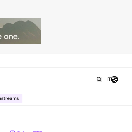
IT
estreams