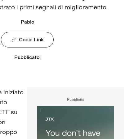
strato i primi segnali di miglioramento.
Pablo
Copia Link
Pubblicato
:
 iniziato
Pubblicità
nto
 ETF su
ori
troppo