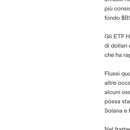
più consi
fondo $
Gli ETF Hy
di dollar
che ha ra
Flussi qu
altre occ
alcuni os
possa star
Solana e 
Nel fratt