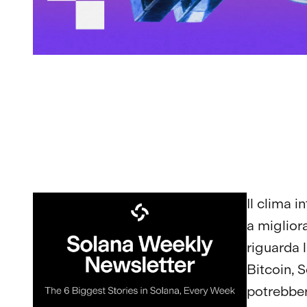
Il clima i
a miglior
riguarda l
Bitcoin, 
potrebber