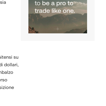
sia
nitensi su
i dollari,
imbalzo
erso
osizione