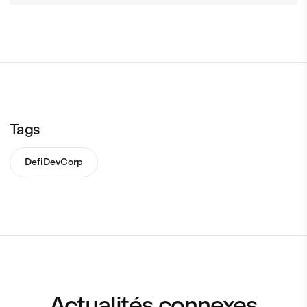
Tags
DefiDevCorp
Actualités connexes