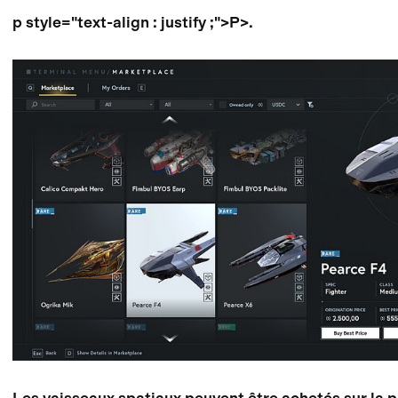
p style="text-align : justify ;">P>.
Les vaisseaux spatiaux peuvent être achetés sur la p