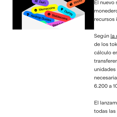
El nuevo 
monederos
recursos 
Según
la
de los t
cálculo e
transfere
unidades 
necesaria
6.200 a 1
El lanzam
todas las