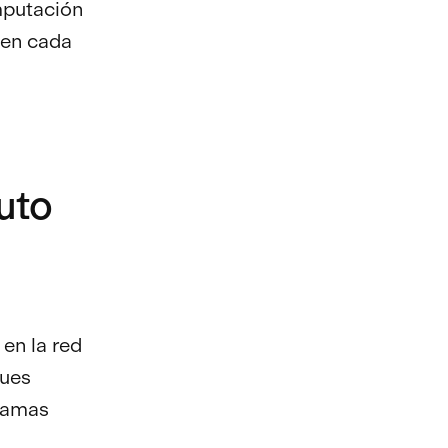
mputación
 en cada
uto
en la red
ques
gramas