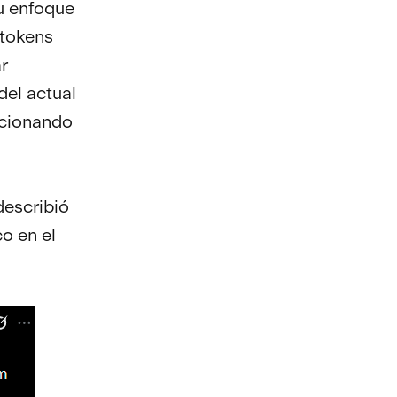
u enfoque
 tokens
r
del actual
ncionando
 describió
o en el