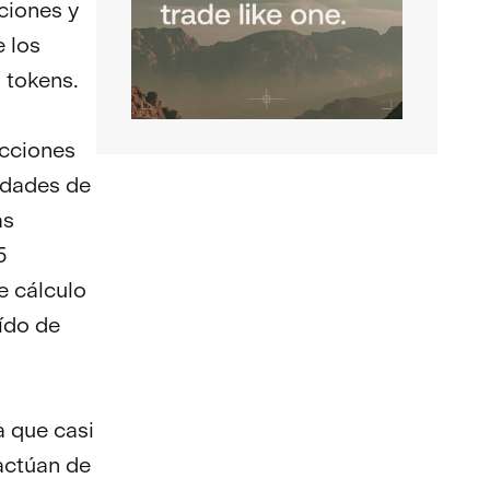
ciones y
 los
 tokens.
rucciones
idades de
as
5
e cálculo
ído de
a que casi
actúan de