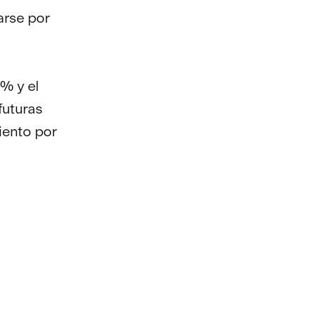
arse por
% y el
futuras
iento por