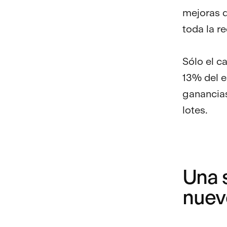
mejoras d
toda la re
Sólo el c
13% del e
ganancias
lotes.
Una s
nuev