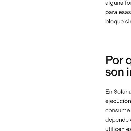
alguna fo
para esas
bloque si
Por 
son 
En Solana
ejecución
consume r
depende e
utilicen 