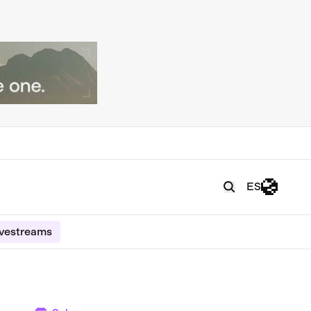
ES
ivestreams