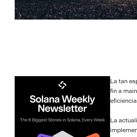
La tan es
fin a mai
eficiencia
La actual
implement