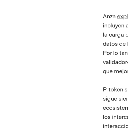
Anza
exp
incluyen 
la carga 
datos de 
Por lo ta
validador
que mejor
P-token s
sigue sie
ecosistem
los inter
interacci