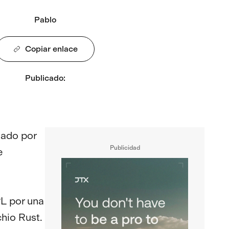
Pablo
Copiar enlace
Publicado
:
gado por
Publicidad
e
PL por una
hio Rust.