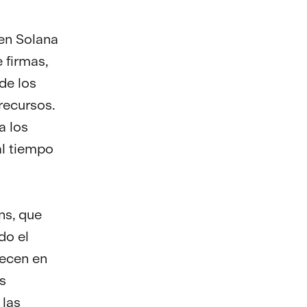
en Solana
 firmas,
de los
recursos.
a los
al tiempo
ns, que
do el
recen en
s
 las