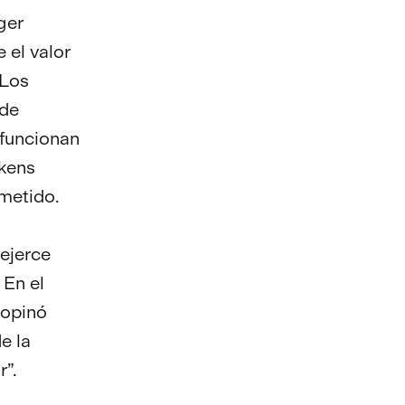
ger
 el valor
 Los
 de
"funcionan
okens
ometido.
 ejerce
 En el
 opinó
e la
r”.