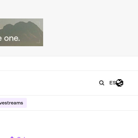
ES
ivestreams