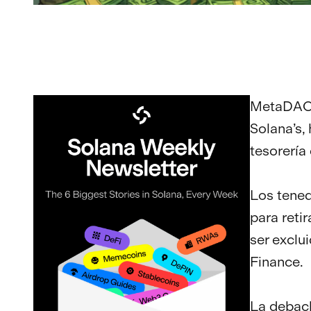
MetaDAO, 
Solana’s,
tesorería
Los tene
para reti
ser exclu
Finance.
La debacl