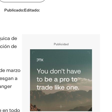
Publicado
:
Editado
:
quica de
Publicidad
ación de
 de marzo
iesgan a
Ranger
e en todo