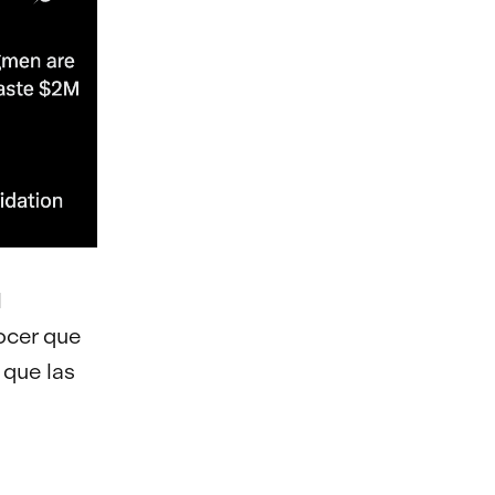
l
ocer que
 que las
s