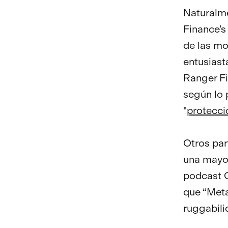
Naturalme
Finance’s
de las mo
entusiast
Ranger Fi
según lo 
"
protecció
Otros par
una mayor
podcast O
que “Meta
ruggabili