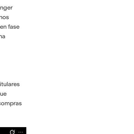
anger
unos
en fase
una
itulares
que
ecompras