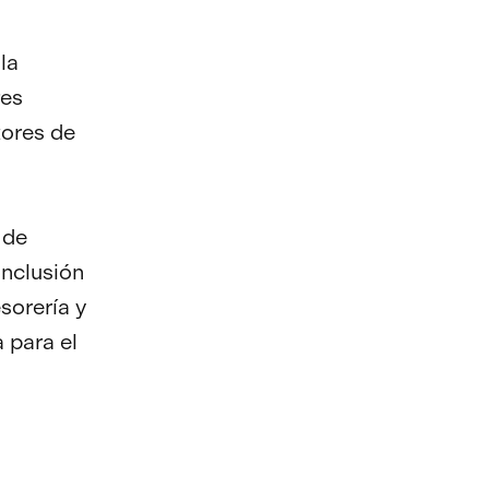
la
res
tores de
 de
onclusión
sorería y
 para el