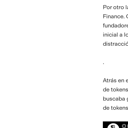
Por otro 
Finance. 
fundador
inicial a
distracci
.
Atrás en e
de token
buscaba 
de token