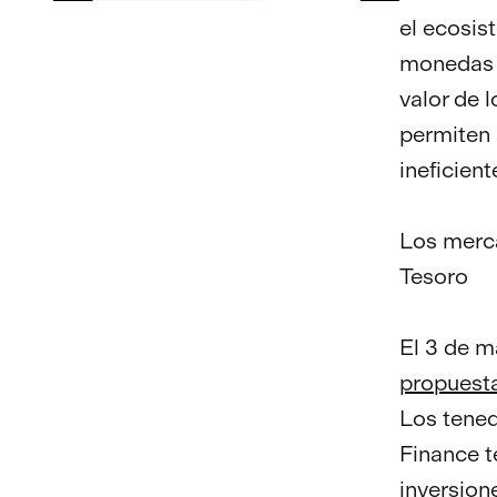
el ecosis
monedas d
valor de 
permiten 
ineficient
Los merca
Tesoro
El 3 de m
propues
Los tene
Finance t
inversion