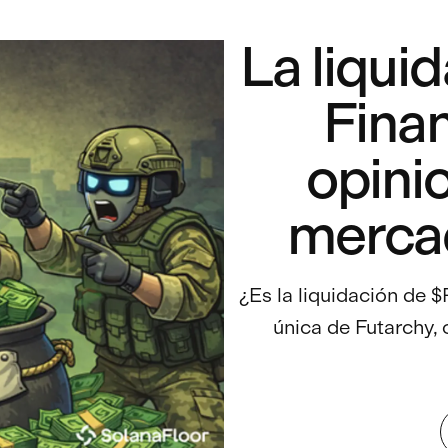
La liqui
Finan
opini
mercad
¿Es la liquidación de 
única de Futarchy,