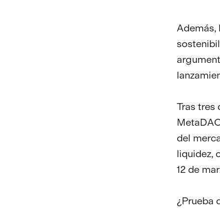
Además, l
sostenibi
argumenta
lanzamien
Tras tres
MetaDAO, 
del merca
liquidez,
12 de mar
¿Prueba d