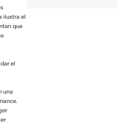
as
ilustra el
entan que
os
dar el
n una
inance.
ger
aer