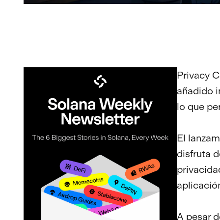
Privacy C
añadido i
lo que pe
El lanza
disfruta 
privacida
aplicació
A pesar d