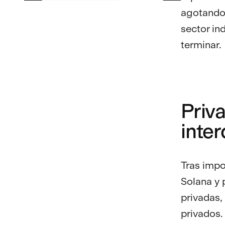
agotando,
sector in
terminar.
Priv
inte
Tras imp
Solana y 
privadas,
privados.