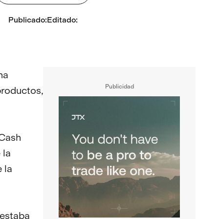
Publicado
:
Editado
:
ha
Publicidad
productos,
 Cash
 la
 la
 estaba