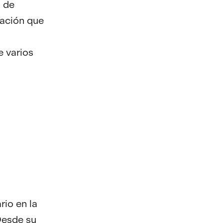
s de
cación que
e varios
rio en la
 Desde su