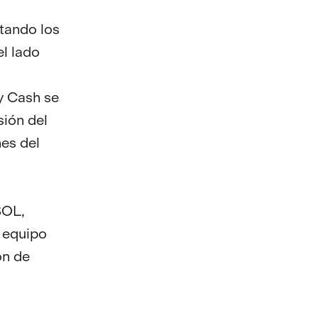
utando los
l lado
y Cash se
sión del
es del
SOL,
 equipo
ón de