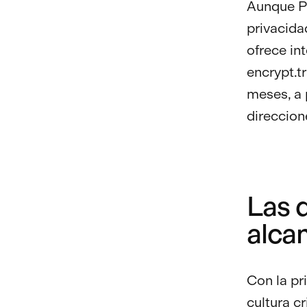
Aunque Pr
privacida
ofrece in
encrypt.t
meses, a 
direccion
Las d
alca
Con la pr
cultura c