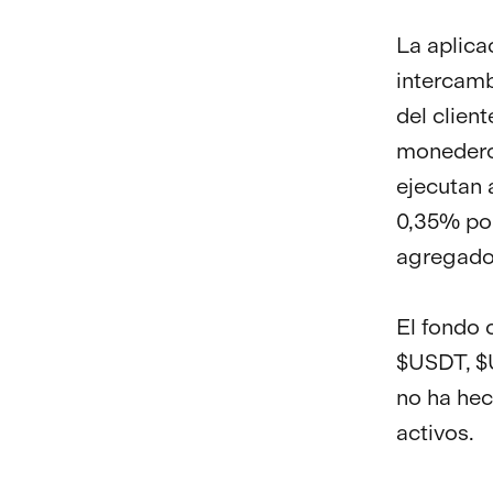
La aplica
intercamb
del client
monedero 
ejecutan 
0,35% por
agregado
El fondo
$USDT, $
no ha hec
activos.