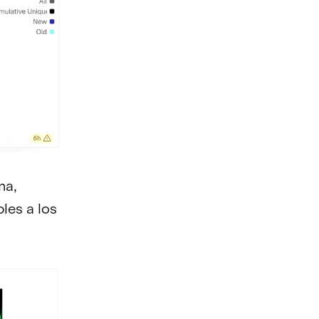
na,
les a los