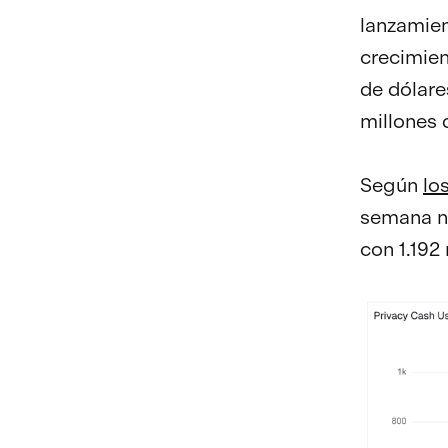
lanzamien
crecimien
de dólare
millones 
Según
lo
semana nu
con 1.192