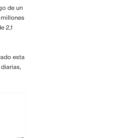
go de un
 millones
e 2,1
rado esta
diarias,