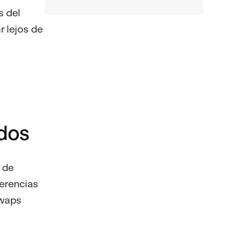
s del
r lejos de
ados
 de
ferencias
swaps