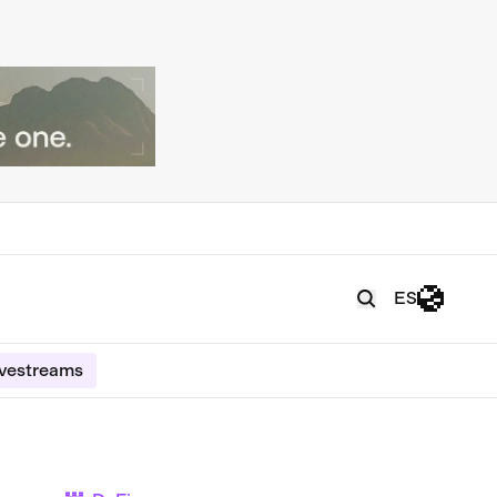
ES
ivestreams