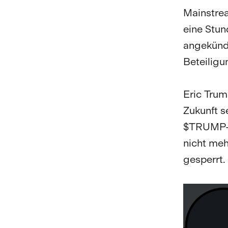
Mainstrea
eine Stu
angekündi
Beteiligu
Eric Trump
Zukunft s
$TRUMP-Wa
nicht meh
gesperrt.