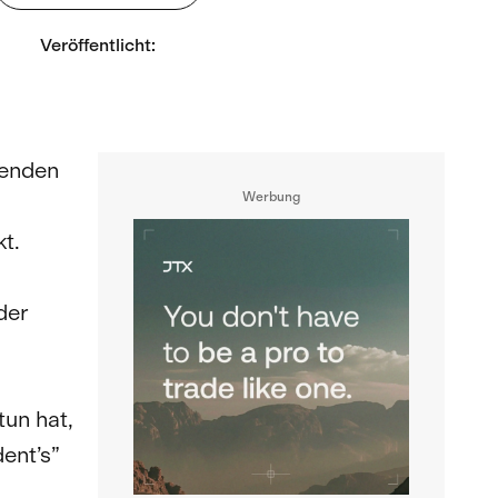
Veröffentlicht
:
menden
Werbung
t.
der
.
un hat,
ent’s”