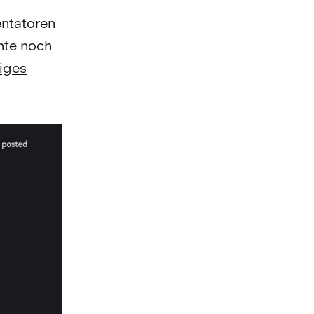
entatoren
hte noch
tiges