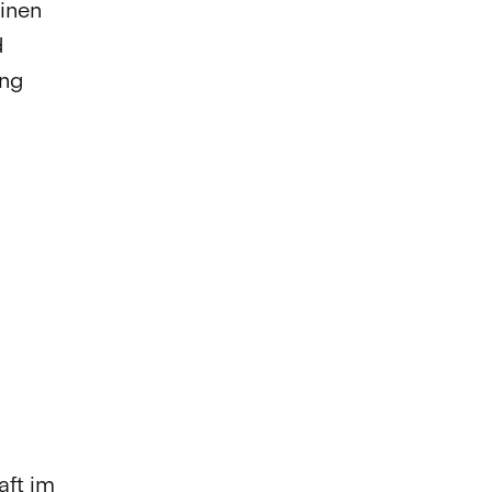
einen
d
ung
n
aft im