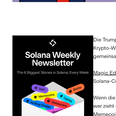
Die Trum
Krypto-Wa
gemeinsa
Magic Ed
Solana-Co
Wenn die 
wer zieht
Memecoi