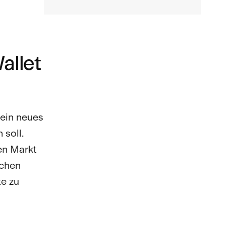
llet
ein neues
 soll.
en Markt
ichen
te zu