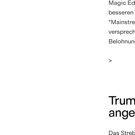
Magic Ede
besseren
“Mainstr
versprec
Belohnung
>
Trum
ange
Das Streb