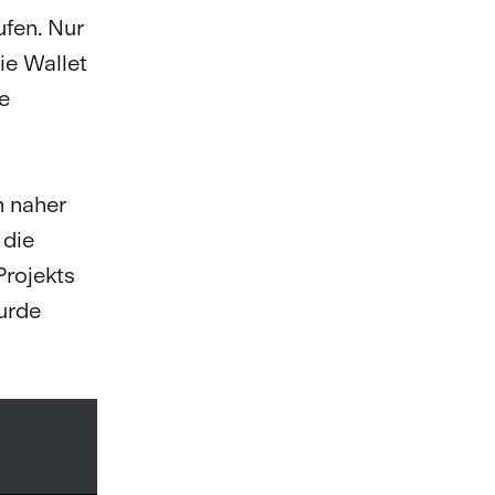
fen. Nur
e Wallet
e
n naher
 die
Projekts
urde