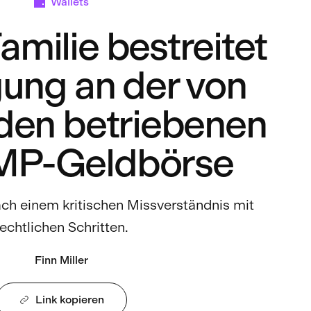
Wallets
milie bestreitet
gung an der von
den betriebenen
P-Geldbörse
ch einem kritischen Missverständnis mit
rechtlichen Schritten.
Finn Miller
Link kopieren