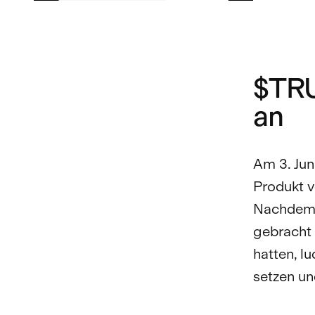
$TRU
an
Am 3. Ju
Produkt v
Nachdem 
gebracht 
hatten, l
setzen un