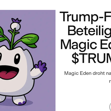
Trump-Fa
Beteili
Magic E
$TRUM
Magic Eden droht na