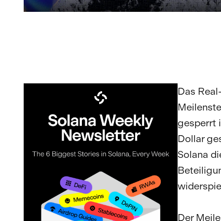
Das Real
Meilenste
gesperrt i
Dollar ge
Solana di
Beteiligu
widerspie
Der Meile