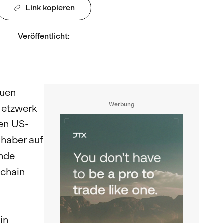
Link kopieren
Veröffentlicht
:
euen
Werbung
Netzwerk
den US-
nhaber auf
ende
kchain
in