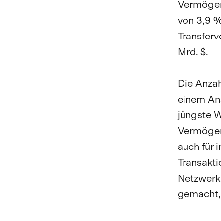
Vermögens
von 3,9 %
Transferv
Mrd. $.
Die Anzah
einem Ans
jüngste W
Vermögens
auch für i
Transakti
Netzwerk 
gemacht, 