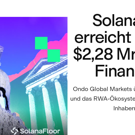
Sola
erreicht
$2,28 Mr
Finan
Ondo Global Markets üb
und das RWA-Ökosystem 
Inhaber