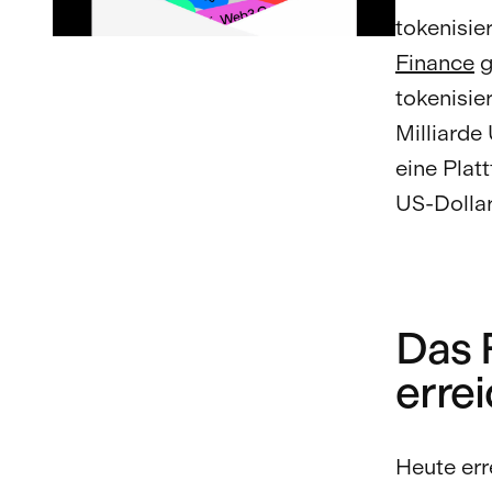
tokenisie
Finance
g
tokenisie
Milliarde
eine Platt
US-Dollar
Das 
erre
Heute err