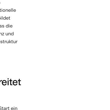
m
tionelle
ildet
ss die
nz und
struktur
eitet
tart ein