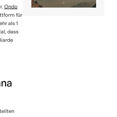
r.
Ondo
tform für
hr als 1
al, dass
liarde
ana
eilten