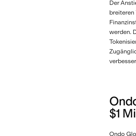
Der Ansti
breiteren
Finanzins
werden. D
Tokenisie
Zugänglic
verbesser
Ondo
$1 Mi
Ondo Glob