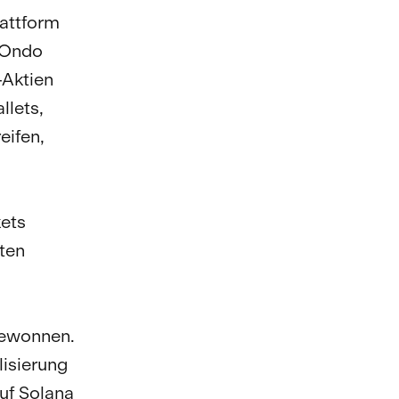
lattform
. Ondo
-Aktien
llets,
eifen,
kets
rten
gewonnen.
lisierung
uf Solana