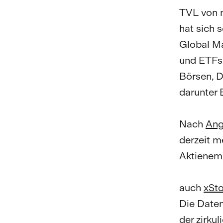
TVL von m
hat sich 
Global Ma
und ETFs 
Börsen, D
darunter 
Nach
Ang
derzeit m
Aktienemi
auch
xSt
Die Date
der zirku