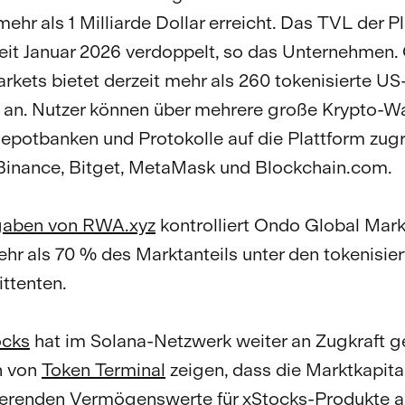
ehr als 1 Milliarde Dollar erreicht. Das TVL der P
seit Januar 2026 verdoppelt, so das Unternehmen
rkets bietet derzeit mehr als 260 tokenisierte US
an. Nutzer können über mehrere große Krypto-Wa
epotbanken und Protokolle auf die Plattform zugr
Binance, Bitget, MetaMask und Blockchain.com.
aben von RWA.xyz
kontrolliert Ondo Global Mar
ehr als 70 % des Marktanteils unter den tokenisie
ttenten.
ocks
hat im Solana-Netzwerk weiter an Zugkraft 
n von
Token Terminal
zeigen, dass die Marktkapita
lierenden Vermögenswerte für xStocks-Produkte a