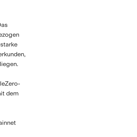
Das
gezogen
 starke
erkunden,
liegen.
leZero-
mit dem
ainnet