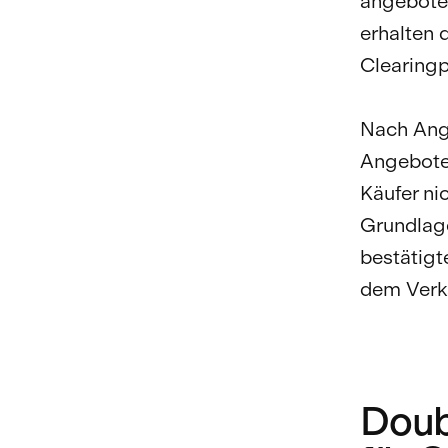
angeboten
erhalten
Clearingp
Nach Ang
Angebote 
Käufer ni
Grundlage
bestätigt
dem Verka
Doub