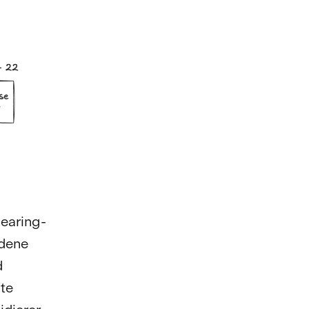
earing-
edene
d
te