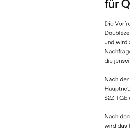
für 
Die Vorfr
Doubleze
und wird 
Nachfrage
die jense
Nach der 
Hauptnetz
$2Z TGE 
Nach dem
wird das 