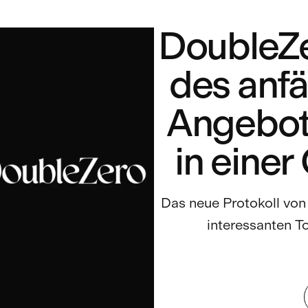
DoubleZe
des anfä
Angebots
in einer
Das neue Protokoll von 
interessanten T