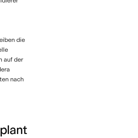
idierer
eiben die
lle
n auf der
dera
aten nach
plant