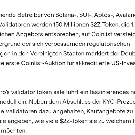
hende Betreiber von Solana-, SUI-, Aptos-, Avala
Validatoren werden 150 Millionen $2Z-Token, die 1
ichen Angebots entsprechen, auf Coinlist versteig
rgrund der sich verbessernden regulatorischen
en in den Vereinigten Staaten markiert der Dou
ie erste Coinlist-Auktion für akkreditierte US-Inve
o’s validator token sale führt ein faszinierendes 
modell ein. Neben dem Abschluss der KYC-Proze
e Validatoren dazu angehalten, Kaufangebote zu
sie angeben, wie viele $2Z-Token sie zu welchem 
 möchten.