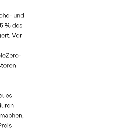
nche- und
,5 % des
ert. Vor
bleZero-
storen
neues
duren
 machen,
Preis