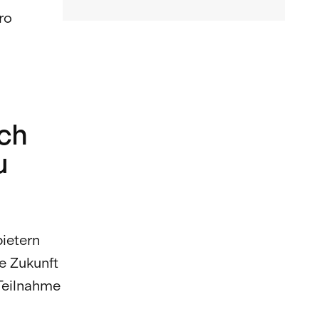
ro
ich
u
bietern
e Zukunft
Teilnahme