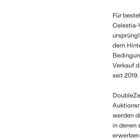
Für beste
Celestia-
ursprüngl
dem Hinte
Bedingung
Verkauf d
seit 2019.
DoubleZer
Auktions
werden di
in denen 
erwerben