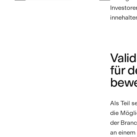
Investore
innehalte
Valid
für 
bew
Als Teil 
die Mögli
der Branc
an einem 