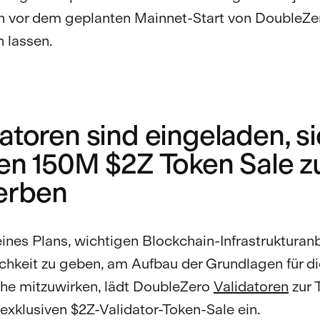
n vor dem geplanten Mainnet-Start von DoubleZe
n lassen.
atoren sind eingeladen, s
den 150M $2Z Token Sale z
erben
seines Plans, wichtigen Blockchain-Infrastrukturan
chkeit zu geben, am Aufbau der Grundlagen für di
he mitzuwirken, lädt DoubleZero
Validatoren
zur 
exklusiven $2Z-Validator-Token-Sale ein.