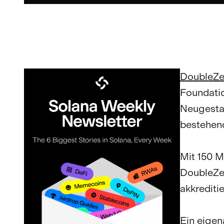
DoubleZe
Foundatio
Neugestal
bestehend
Mit 150 M
DoubleZer
akkrediti
Ein eigen