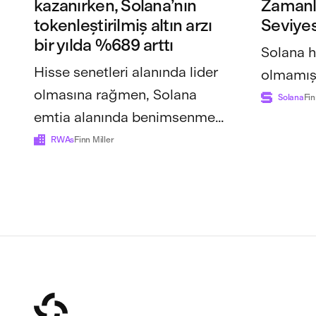
kazanırken, Solana’nın
Zamanl
tokenleştirilmiş altın arzı
Seviyes
bir yılda %689 arttı
Solana h
Hisse senetleri alanında lider
olmamış
olmasına rağmen, Solana
Solana
Fin
emtia alanında benimsenme
konusunda hâlâ geride kalıyor
RWAs
Finn Miller