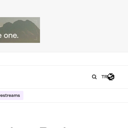
TR
vestreams