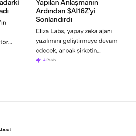
adarki
Yapılan Anlaşmanın
adı
Ardından $AI16Z'yi
Sonlandırdı
ın
Eliza Labs, yapay zeka ajanı
yazılımını geliştirmeye devam
tör
edecek, ancak şirketin
rın rekor
kurucusu Shaw Walters,
AI
Pablo
token...
About