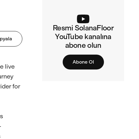
Resmi SolanaFloor
YouTube kanalına
opyala
abone olun
Abone Ol
 live 
urney 
der for 
s 
-
 