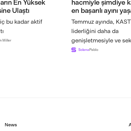
arın En Yüksek
hacmiyle şimdiye k
ine Ulaştı
en başarılı ayını yaş
iç bu kadar aktif
Temmuz ayında, KAST’
tı
liderliğini daha da
genişletmesiyle ve sek
n Miller
genelindeki harcamala
Solana
Pablo
seviyeye u...
News