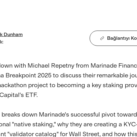
k
Dunham
Bağlantıyı K
ı
:
down with Michael Repetny from Marinade Finance
na Breakpoint 2025 to discuss their remarkable jo
hackathon project to becoming a key staking provi
apital's ETF.

 breaks down Marinade's successful pivot toward
ional "native staking," why they are creating a KYC
t "validator catalog" for Wall Street, and how this