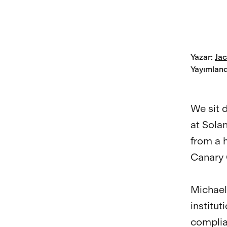
Yazar
:
Jac
Yayımland
We sit 
at Sola
from a 
Canary C
Michael
institut
complian