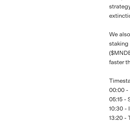
strategy
extinctio
We also
staking 
($MNDE)
faster t
Timesta
00:00 -
05:15 -
10:30 - 
13:20 -