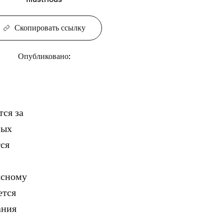
Скопировать ссылку
Опубликовано
:
ся за
ных
тся
ксному
ется
ания