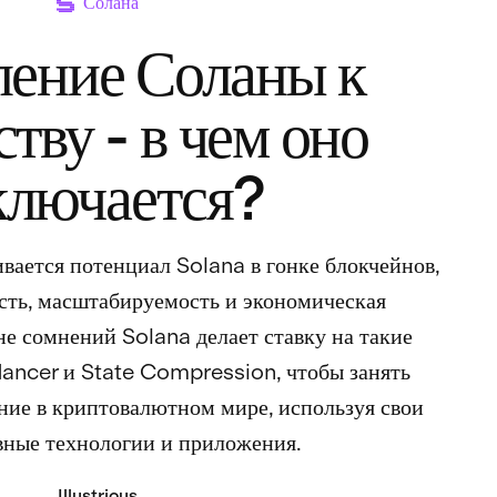
Солана
ение Соланы к
тву - в чем оно
ключается?
ивается потенциал Solana в гонке блокчейнов,
сть, масштабируемость и экономическая
е сомнений Solana делает ставку на такие
dancer и State Compression, чтобы занять
е в криптовалютном мире, используя свои
вные технологии и приложения.
Illustrious