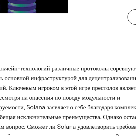
окчейн-технологий различные протоколы соревнуют
ть основной инфраструктурой для децентрализован
й. Ключевым игроком в этой игре престолов являе
есмотря на опасения по поводу модульности и
уемости, Solana заявляет о себе благодаря компле
обещая исключительные преимущества. Однако оста
м вопрос: Сможет ли Solana удовлетворить требов