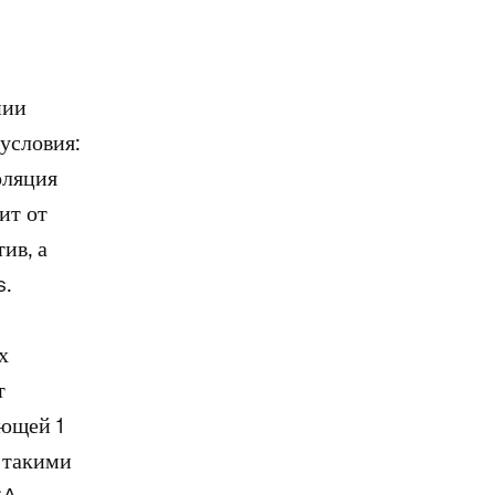
нии
условия:
оляция
ит от
ив, а
s.
х
т
ающей 1
 такими