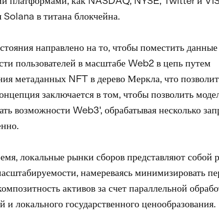
и платформами, как NASDAQ, NYSE, Twitter и VI
 Solana в титана блокчейна.
стояния направлено на то, чтобы поместить данные
сти пользователей в масштабе Web2 в цепь путем
ия метаданных NFT в дерево Меркла, что позволит
Концепция заключается в том, чтобы позволить мод
ать возможности Web3', обрабатывая несколько зап
нно.
ремя, локальные рынки сборов представляют собой 
асштабируемости, намереваясь минимизировать пер
композитность активов за счет параллельной обраб
й и локального государственного ценообразования.