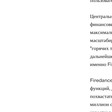
пользоват
Центральн
финансовы
максималь
масштабир
"горячих 
дальнейше
именно Fi
Firedance
функций,
похвастат
миллион о