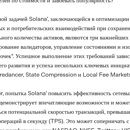
елей по стоимости и завоевать популярность?
ой задачей Solana', заключающейся в оптимизации
х и потребительских взаимодействий при сохране
ного количества активов, являются три важнейших 
ование валидаторов, управление состояниями и из
точек". Успешное выполнение этих требований завис
го развития и успеха нескольких ключевых инициат
redancer, State Compression и Local Fee Market
r, попытка Solana' повысить эффективность сетевы
 демонстрирует впечатляющие возможности и може
ься потенциальной скоростью транзакций, превыш
пераций в секунду (TPS). Это может соперничать с