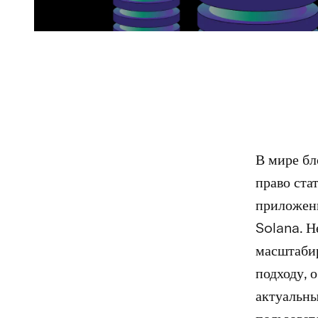
В мире бл
право ста
приложени
Solana. Н
масштабир
подходу, 
актуальны