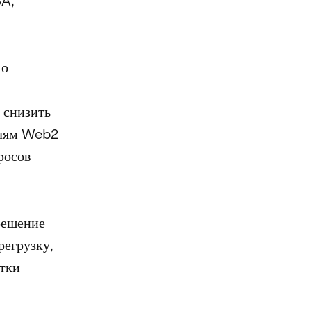
SA,
 о
 снизить
елям Web2
росов
решение
егрузку,
отки