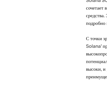
Solana'SO
сочетает 
средства.
подробно 
С точки з
Solana' п
высокопр
потенциал
высоки, и
преимущес