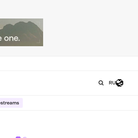
RU
estreams