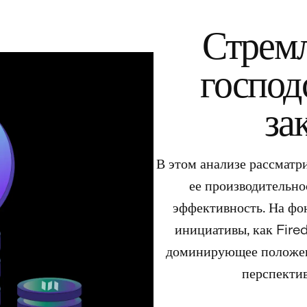
Стремл
господс
за
В этом анализе рассматр
ее производительно
эффективность. На фон
инициативы, как Fire
доминирующее положени
перспекти