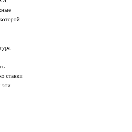
 SOL
ежные
 которой
тура
ть
ко ставки
и эти