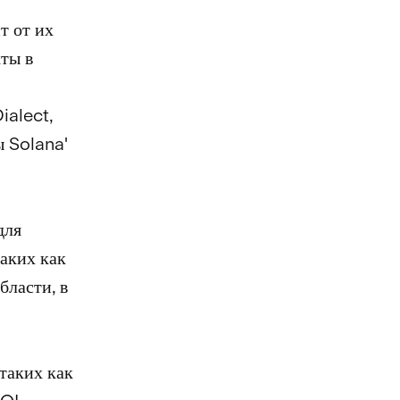
т от их
ты в
ialect,
ы Solana'
для
аких как
бласти, в
таких как