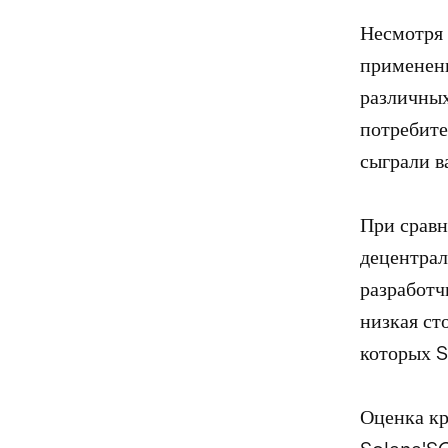
Несмотря 
применени
различных
потребите
сыграли в
При сравн
децентрал
разработч
низкая ст
которых S
Оценка кр