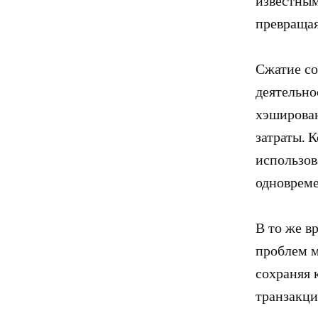
известным
превращая
Сжатие со
деятельно
хэширован
затраты. 
использов
одновреме
В то же в
проблем м
сохраняя 
транзакци