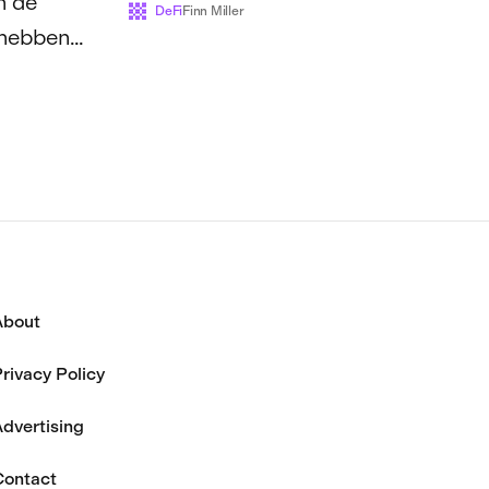
n de
DeFi
Finn Miller
 hebben
oorst...
About
rivacy Policy
dvertising
Contact