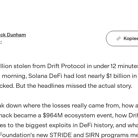
ack
Dunham
Kopiee
t
:
lion stolen from Drift Protocol in under 12 minute
 morning, Solana DeFi had lost nearly $1 billion in 
cked. But the headlines missed the actual story.

k down where the losses really came from, how a
ack became a $964M ecosystem event, how Drif
s to the biggest exploits in DeFi history, and wha
Foundation's new STRIDE and SIRN programs mea