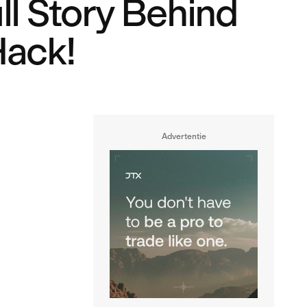
l Story Behind
Hack!
Advertentie