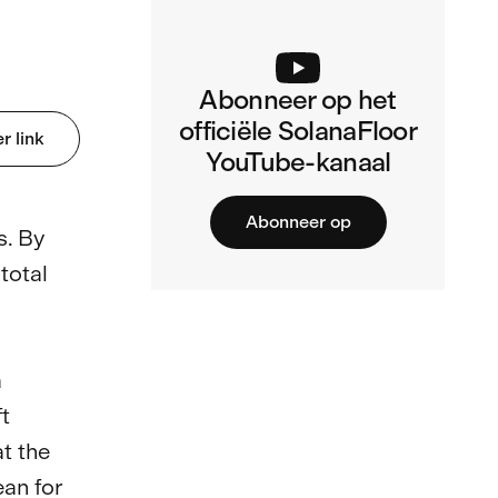
Abonneer op het
officiële SolanaFloor
r link
YouTube-kanaal
Abonneer op
s. By 
total 
 
t 
t the 
n for 