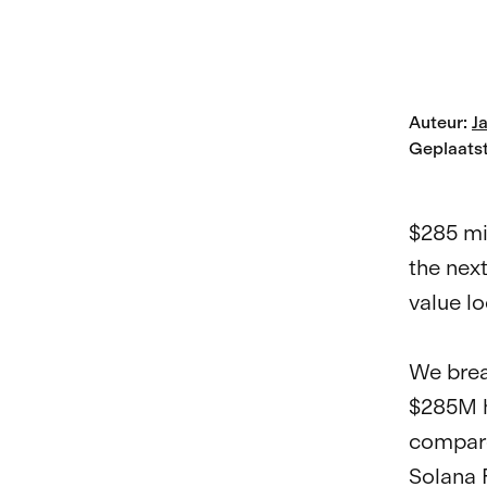
Auteur
:
J
Geplaats
$285 mil
the next
value lo
We brea
$285M h
compare
Solana 