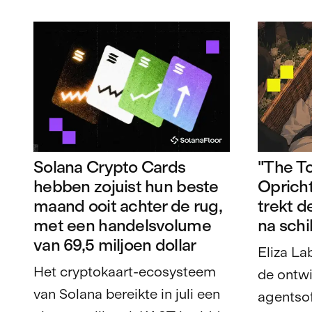
Solana Crypto Cards
"The To
hebben zojuist hun beste
Opricht
maand ooit achter de rug,
trekt d
met een handelsvolume
na schi
van 69,5 miljoen dollar
Eliza La
Het cryptokaart-ecosysteem
de ontwi
van Solana bereikte in juli een
agentsof