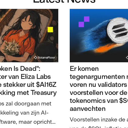
ken Is Dead":
Er komen
er van Eliza Labs
tegenargumenten 
e stekker uit $AI16Z
voren nu validators
kking met Treasury
voorstellen voor de
tokenomics van $
bs zal doorgaan met
aanvechten
kkeling van zijn AI-
Voorstellen inzake de
tware, maar oprichter