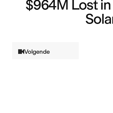
$964M Lost in
Sola
Volgende