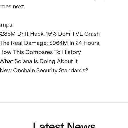
mes next.

mps:

 $285M Drift Hack, 15% DeFi TVL Crash

 The Real Damage: $964M In 24 Hours 

 How This Compares To History

 What Solana Is Doing About It

 New Onchain Security Standards?

Latest News