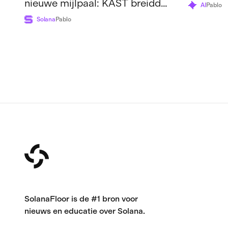
nieuwe mijlpaal: KAST breidde
Shaw Wal
AI
Pablo
zijn voorsprong uit, ...
Solana
Pablo
SolanaFloor is de #1 bron voor
nieuws en educatie over Solana.