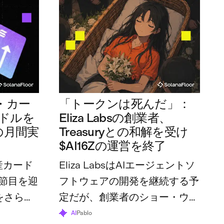
・カー
「トークンは死んだ」：
万ドルを
Eliza Labsの創業者、
の月間実
Treasuryとの和解を受け
$AI16Zの運営を終了
産カード
Eliza LabsはAIエージェントソ
節目を迎
フトウェアの開発を継続する予
をさらに
定だが、創業者のショー・ウォ
体の利用
ルターズ氏は、トークンとその
AI
Pablo