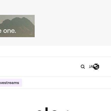
JA
ivestreams