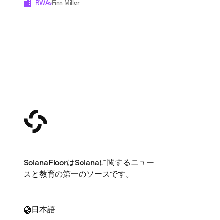
て後れを取っている
RWAs
Finn Miller
SolanaFloorはSolanaに関するニュー
スと教育の第一のソースです。
日本語