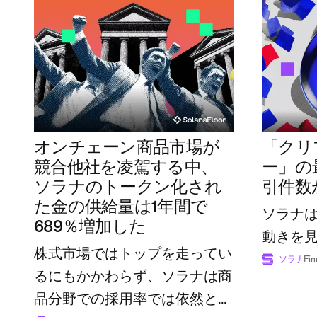
オンチェーン商品市場が
「クリ
競合他社を凌駕する中、
ー」の
ソラナのトークン化され
引件数
た金の供給量は1年間で
ソラナ
689％増加した
動きを
株式市場ではトップを走ってい
ソラナ
Fin
るにもかかわらず、ソラナは商
品分野での採用率では依然とし