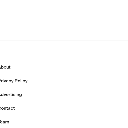
70万ドル
財団はすでにその役割を終えた
と述べている。
About
rivacy Policy
dvertising
Contact
Team