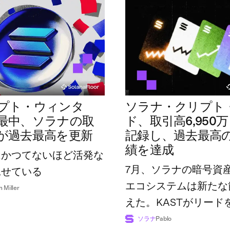
プト・ウィンタ
ソラナ・クリプト
最中、ソラナの取
ド、取引高6,950
が過去最高を更新
記録し、過去最高
績を達成
はかつてないほど活発な
7月、ソラナの暗号資
見せている
エコシステムは新たな
n Miller
えた。KASTがリード
広げた一方で、業界全
ソラナ
Pablo