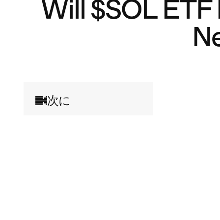
Will $SOL ETF
N
次に