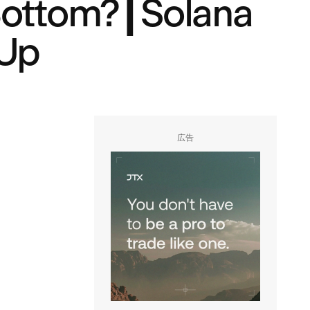
Bottom?┃Solana
Up
広告