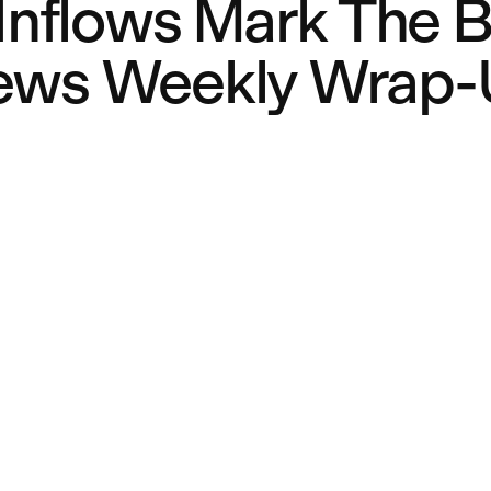
 Inflows Mark The 
ews Weekly Wrap-