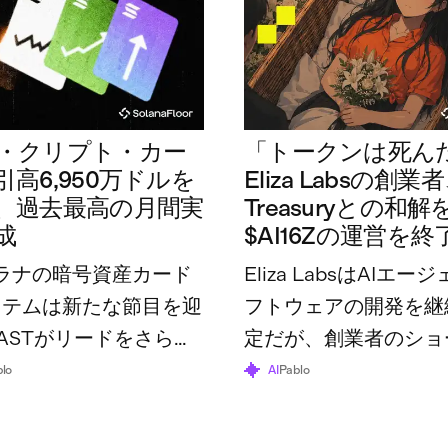
・クリプト・カー
「トークンは死ん
高6,950万ドルを
Eliza Labsの創業
、過去最高の月間実
Treasuryとの和
成
$AI16Zの運営を終
ラナの暗号資産カード
Eliza LabsはAIエー
ステムは新たな節目を迎
フトウェアの開発を継
ASTがリードをさらに
定だが、創業者のショ
一方で、業界全体の利用
ルターズ氏は、トーク
lo
AI
Pablo
最高の7億4,870万ドル
財団はすでにその役割
た。
と述べている。