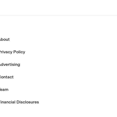
About
rivacy Policy
dvertising
Contact
Team
inancial Disclosures