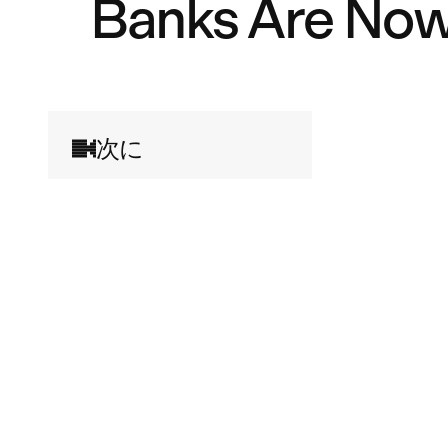
Banks Are Now
次に