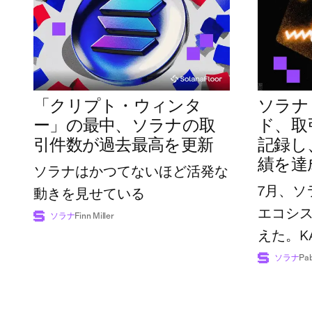
「クリプト・ウィンタ
ソラナ
ー」の最中、ソラナの取
ド、取引
引件数が過去最高を更新
記録し
績を達
ソラナはかつてないほど活発な
7月、ソ
動きを見せている
エコシ
ソラナ
Finn Miller
えた。K
広げた
ソラナ
Pab
額は過去
に達し