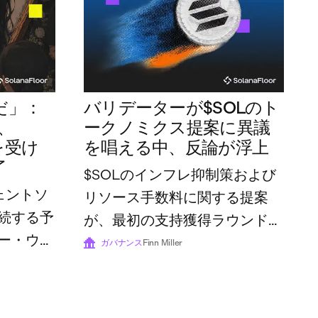
だ」：
バリデーターが$SOLのト
者、
ークノミクス提案に異議
解を受け
を唱える中、反論が浮上
了
$SOLのインフレ抑制策および
ジェントソ
リソース手数料に関する提案
続する予
が、最初の支持獲得ラウンドを
ー・ウォ
通過した
ガバナンス
Finn Miller
ンとその
を終えた