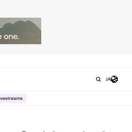
JA
ivestreams