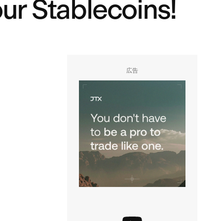
r Stablecoins!
広告