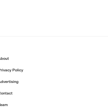
70万ドル
財団はすでにその役割を終えた
と述べている。
About
rivacy Policy
dvertising
Contact
Team