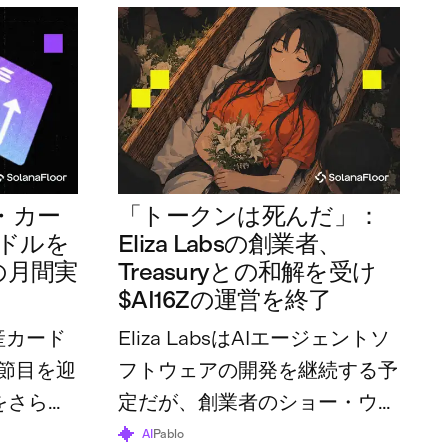
・カー
「トークンは死んだ」：
万ドルを
Eliza Labsの創業者、
の月間実
Treasuryとの和解を受け
$AI16Zの運営を終了
産カード
Eliza LabsはAIエージェントソ
節目を迎
フトウェアの開発を継続する予
をさらに
定だが、創業者のショー・ウォ
体の利用
ルターズ氏は、トークンとその
AI
Pablo