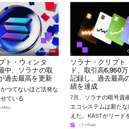
プト・ウィンタ
ソラナ・クリプト
最中、ソラナの取
ド、取引高6,950
が過去最高を更新
記録し、過去最高
績を達成
はかつてないほど活発な
7月、ソラナの暗号資
見せている
エコシステムは新たな
n Miller
えた。KASTがリード
広げた一方で、業界全
ソラナ
Pablo