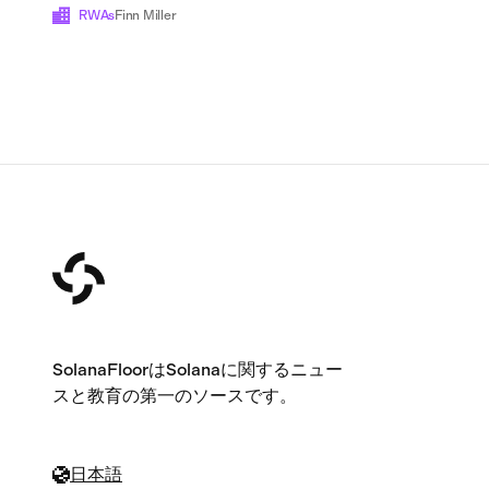
て後れを取っている
RWAs
Finn Miller
SolanaFloorはSolanaに関するニュー
スと教育の第一のソースです。
日本語