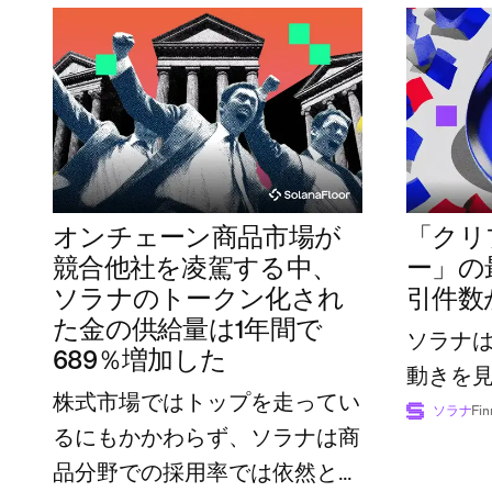
オンチェーン商品市場が
「クリ
競合他社を凌駕する中、
ー」の
ソラナのトークン化され
引件数
た金の供給量は1年間で
ソラナ
689％増加した
動きを
株式市場ではトップを走ってい
ソラナ
Fin
るにもかかわらず、ソラナは商
品分野での採用率では依然とし