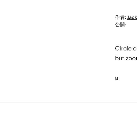
作者
:
Jack
公開
:
Circle 
but zoo
a