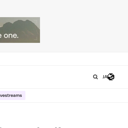
JA
ivestreams