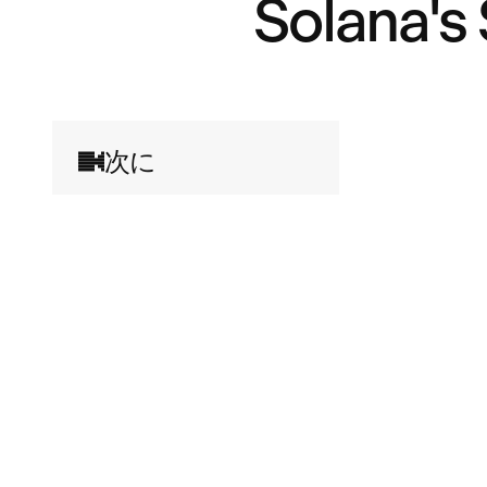
Solana's
次に