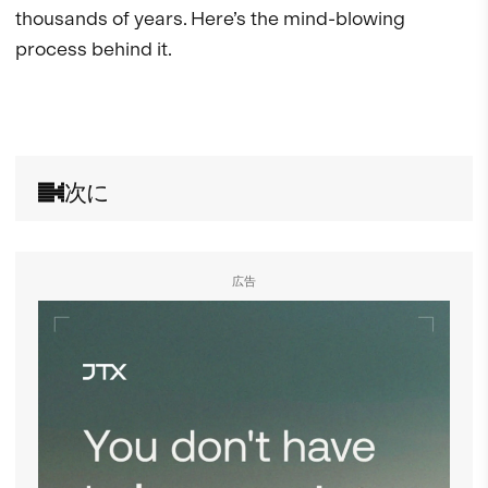
thousands of years. Here’s the mind-blowing 
process behind it. 

次に
広告