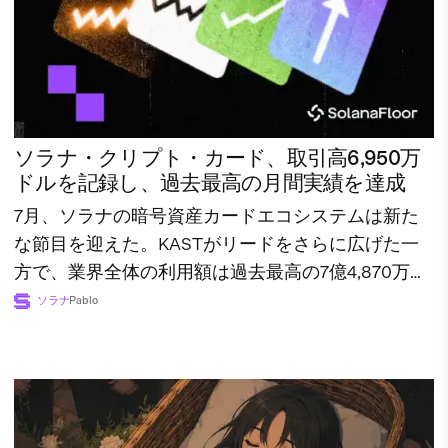
ソラナ・クリプト・カード、取引高6,950万
ドルを記録し、過去最高の月間実績を達成
7月、ソラナの暗号資産カードエコシステムは新た
な節目を迎えた。KASTがリードをさらに広げた一
方で、業界全体の利用額は過去最高の7億4,870万ド
ルに達した。
ソラナ
Pablo