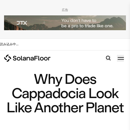
広告
読み込み中
...
Why Does
Cappadocia Look
Like Another Planet