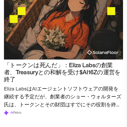
「トークンは死んだ」：Eliza Labsの創業
者、Treasuryとの和解を受け$AI16Zの運営を
終了
Eliza LabsはAIエージェントソフトウェアの開発を
継続する予定だが、創業者のショー・ウォルターズ
氏は、トークンとその財団はすでにその役割を終え
たと述べている。
AI
Pablo