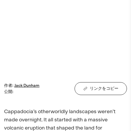
作者
:
Jack
Dunham
リンクをコピー
公開
:
Cappadocia’s otherworldly landscapes weren’t 
made overnight. It all started with a massive 
volcanic eruption that shaped the land for 