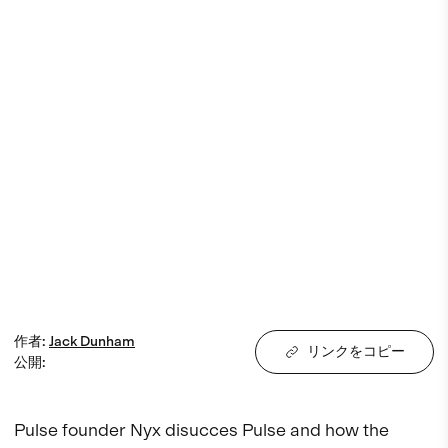
作者
:
Jack
Dunham
リンクをコピー
公開
:
Pulse founder Nyx disucces Pulse and how the 