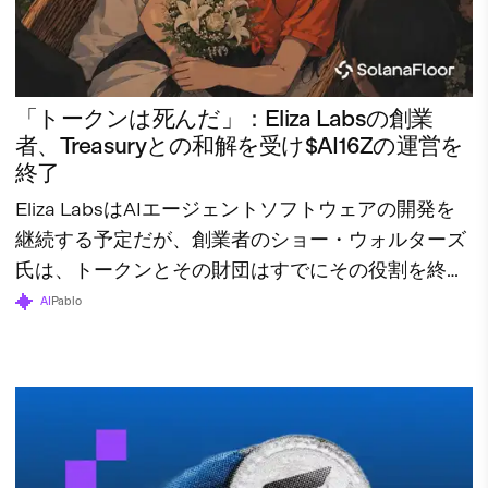
「トークンは死んだ」：Eliza Labsの創業
者、Treasuryとの和解を受け$AI16Zの運営を
終了
Eliza LabsはAIエージェントソフトウェアの開発を
継続する予定だが、創業者のショー・ウォルターズ
氏は、トークンとその財団はすでにその役割を終え
たと述べている。
AI
Pablo