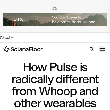
広告
読み込み中
...
How Pulse is
radically different
from Whoop and
other wearables