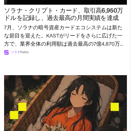
ソラナ・クリプト・カード、取引高6,950万
ドルを記録し、過去最高の月間実績を達成
7月、ソラナの暗号資産カードエコシステムは新た
な節目を迎えた。KASTがリードをさらに広げた一
方で、業界全体の利用額は過去最高の7億4,870万ド
ルに達した。
ソラナ
Pablo