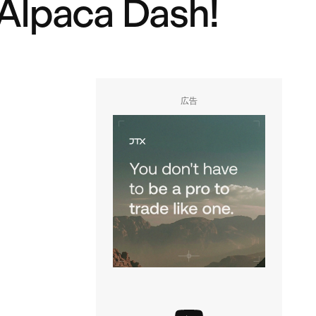
 Alpaca Dash!
広告