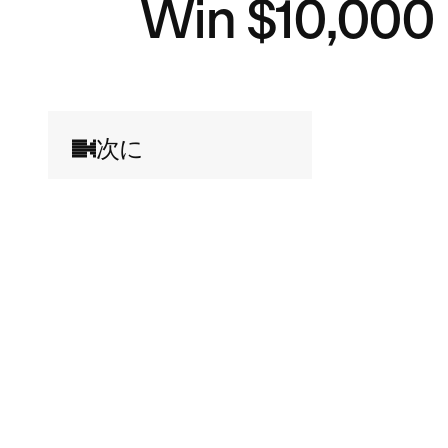
Win $10,000 
次に