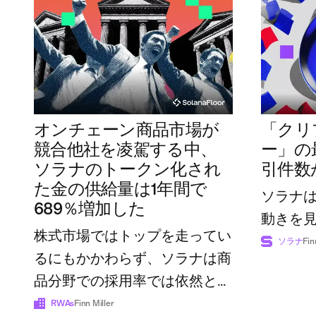
オンチェーン商品市場が
「クリ
競合他社を凌駕する中、
ー」の
ソラナのトークン化され
引件数
た金の供給量は1年間で
ソラナ
689％増加した
動きを
株式市場ではトップを走ってい
ソラナ
Fin
るにもかかわらず、ソラナは商
品分野での採用率では依然とし
て後れを取っている
RWAs
Finn Miller