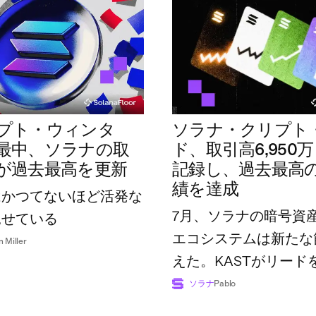
プト・ウィンタ
ソラナ・クリプト
最中、ソラナの取
ド、取引高6,950
が過去最高を更新
記録し、過去最高
績を達成
はかつてないほど活発な
7月、ソラナの暗号資
見せている
エコシステムは新たな
n Miller
えた。KASTがリード
広げた一方で、業界全
ソラナ
Pablo
額は過去最高の7億4,8