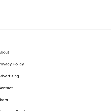
と述べている。
About
rivacy Policy
dvertising
Contact
Team