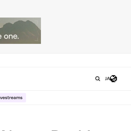
JA
ivestreams