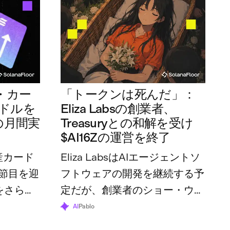
・カー
「トークンは死んだ」：
万ドルを
Eliza Labsの創業者、
の月間実
Treasuryとの和解を受け
$AI16Zの運営を終了
産カード
Eliza LabsはAIエージェントソ
節目を迎
フトウェアの開発を継続する予
をさらに
定だが、創業者のショー・ウォ
体の利用
ルターズ氏は、トークンとその
AI
Pablo
70万ドル
財団はすでにその役割を終えた