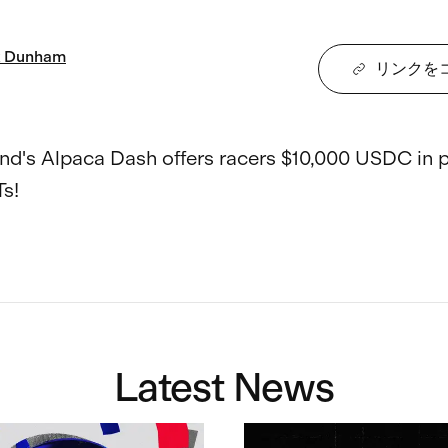
Dunham
リンクを
nd's Alpaca Dash offers racers $10,000 USDC in p
s!

Latest News