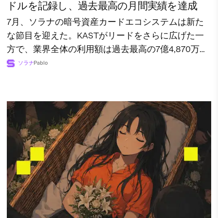
ドルを記録し、過去最高の月間実績を達成
7月、ソラナの暗号資産カードエコシステムは新た
な節目を迎えた。KASTがリードをさらに広げた一
方で、業界全体の利用額は過去最高の7億4,870万ド
ルに達した。
ソラナ
Pablo