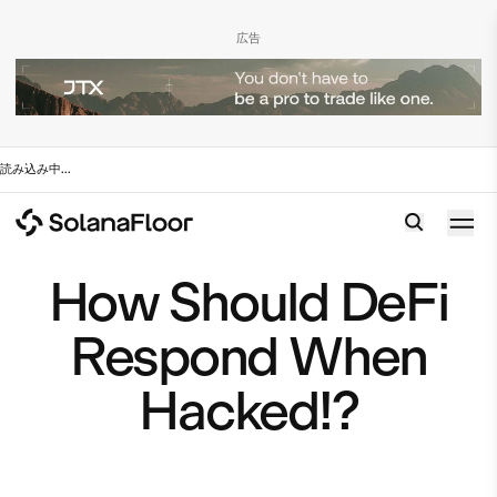
広告
読み込み中
...
How Should DeFi
Respond When
Hacked!?