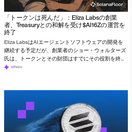
「トークンは死んだ」：Eliza Labsの創業
者、Treasuryとの和解を受け$AI16Zの運営を
終了
Eliza LabsはAIエージェントソフトウェアの開発を
継続する予定だが、創業者のショー・ウォルターズ
氏は、トークンとその財団はすでにその役割を終え
たと述べている。
AI
Pablo