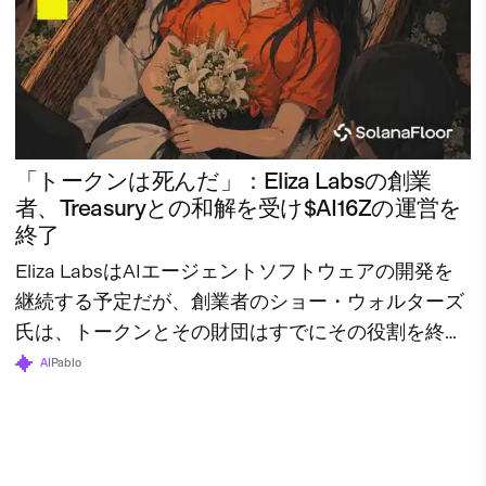
「トークンは死んだ」：Eliza Labsの創業
者、Treasuryとの和解を受け$AI16Zの運営を
終了
Eliza LabsはAIエージェントソフトウェアの開発を
継続する予定だが、創業者のショー・ウォルターズ
氏は、トークンとその財団はすでにその役割を終え
たと述べている。
AI
Pablo