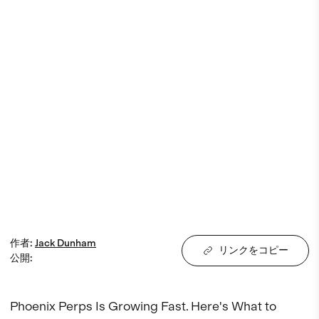
作者
:
Jack
Dunham
リンクをコピー
公開
:
Phoenix Perps Is Growing Fast. Here's What to 