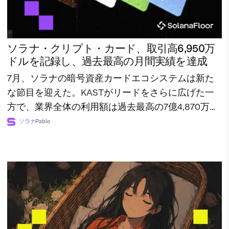
ソラナ・クリプト・カード、取引高6,950万
ドルを記録し、過去最高の月間実績を達成
7月、ソラナの暗号資産カードエコシステムは新た
な節目を迎えた。KASTがリードをさらに広げた一
方で、業界全体の利用額は過去最高の7億4,870万ド
ルに達した。
ソラナ
Pablo