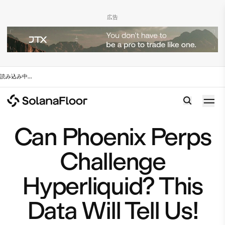
広告
読み込み中
...
Can Phoenix Perps
Challenge
Hyperliquid? This
Data Will Tell Us!