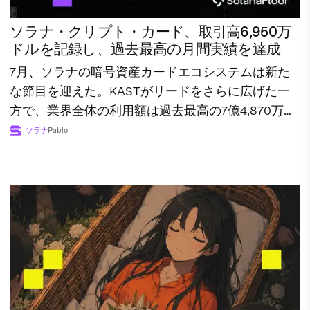
ソラナ・クリプト・カード、取引高6,950万
ドルを記録し、過去最高の月間実績を達成
7月、ソラナの暗号資産カードエコシステムは新た
な節目を迎えた。KASTがリードをさらに広げた一
方で、業界全体の利用額は過去最高の7億4,870万ド
ルに達した。
ソラナ
Pablo