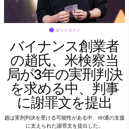
ビットコイン
バイナンス創業者
の趙氏、米検察当
局が3年の実刑判決
を求める中、判事
に謝罪文を提出
趙は実刑判決を受ける可能性がある中、161通の支援
に支えられた謝罪文を提出した。