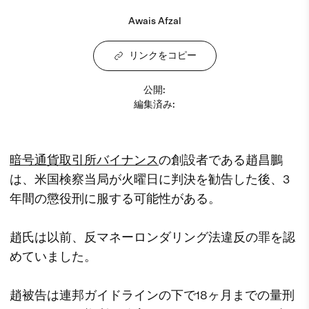
Awais Afzal
リンクをコピー
公開
:
編集済み
:
暗号通貨取引所
バイナンス
の創設者である趙昌鵬
は、米国検察当局が火曜日に判決を勧告した後、3
年間の懲役刑に服する可能性がある。
趙氏は以前、反マネーロンダリング法違反の罪を認
めていました。
趙被告は連邦ガイドラインの下で18ヶ月までの量刑