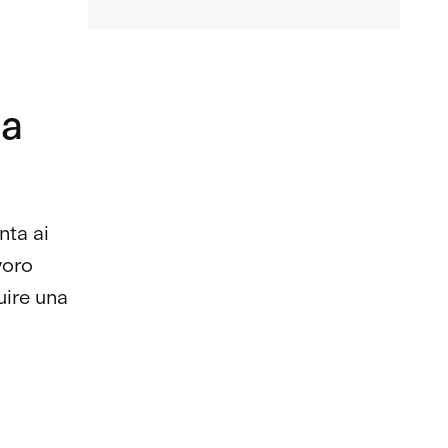
la
nta ai
voro
uire una