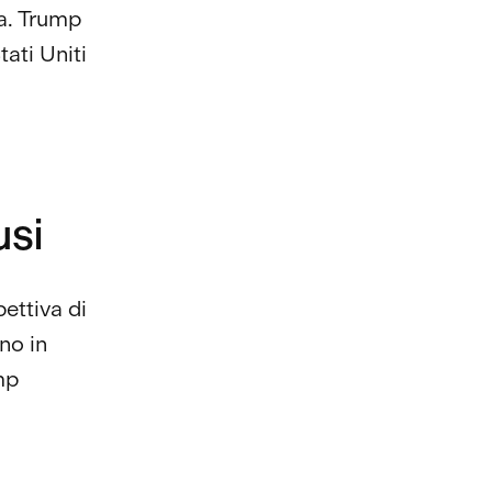
na. Trump
ati Uniti
usi
ettiva di
no in
mp