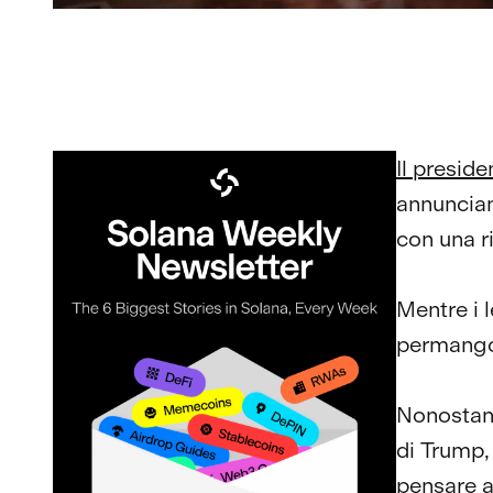
Il presid
annuncia
con una ri
Mentre i 
permangon
Nonostant
di Trump,
pensare a 