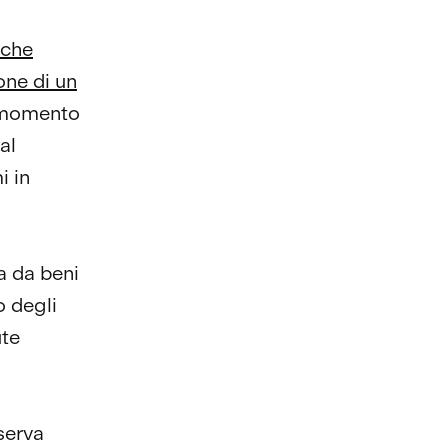
 che
one di un
Al momento
al
i in
a da beni
o degli
ute
iserva