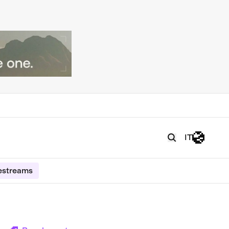
IT
estreams