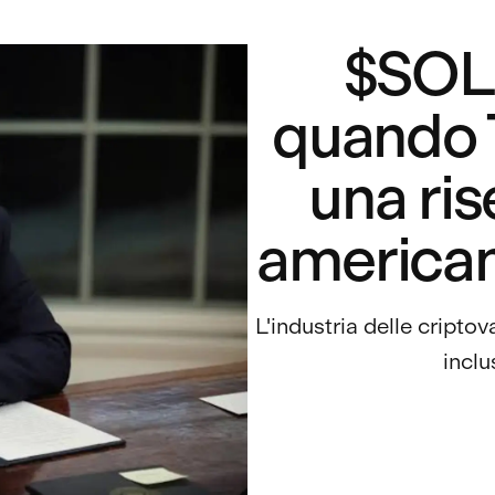
$SOL 
quando 
una ris
american
L'industria delle cripto
inclu