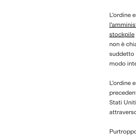
L'ordine 
l'amminis
stockpile
non è chi
suddetto 
modo int
L'ordine 
precedent
Stati Uni
attraverso
Purtroppo 