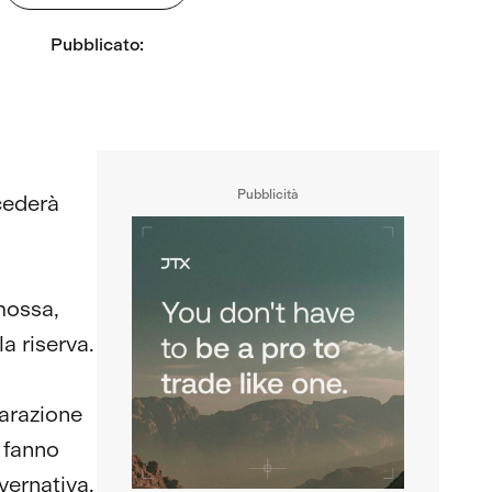
Pubblicato
:
Pubblicità
cederà
mossa,
a riserva.
iarazione
 fanno
overnativa.