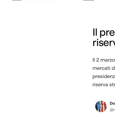
Il p
riser
Il 2 marz
mercati d
presidenzi
riserva st