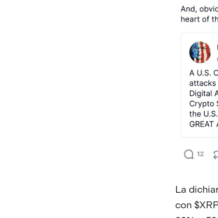
La dichia
con $XRP,