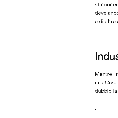
statunite
deve anco
e di altre
Indus
Mentre i 
una Crypt
dubbio la 
.