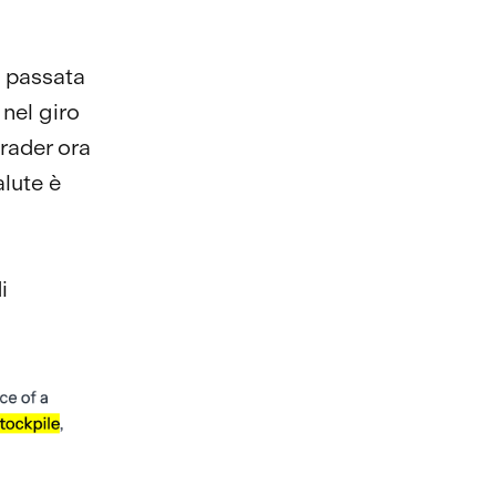
è passata
 nel giro
trader ora
alute è
i