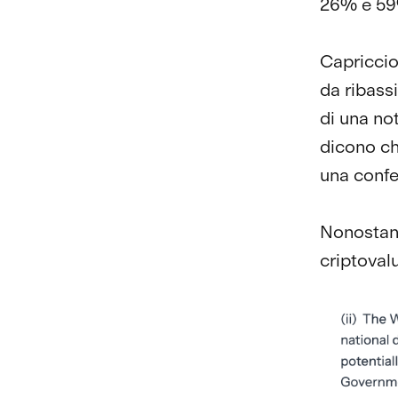
26% e 59
Capriccio
da ribass
di una not
dicono ch
una conf
Nonostante
criptoval