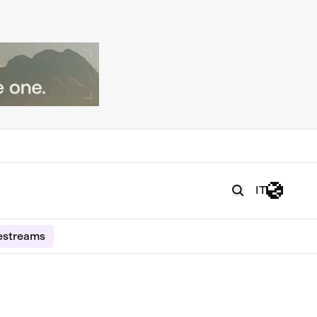
IT
estreams