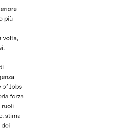
teriore
o più
 volta,
i.
di
igenza
 of Jobs
pria forza
 ruoli
c, stima
 dei