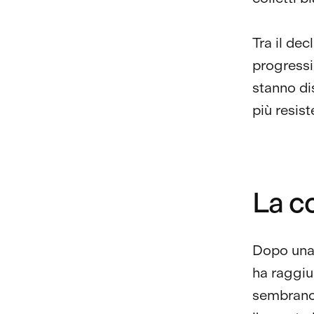
Tra il dec
progressi 
stanno di
più resist
La co
Dopo una 
ha raggiun
sembrano 