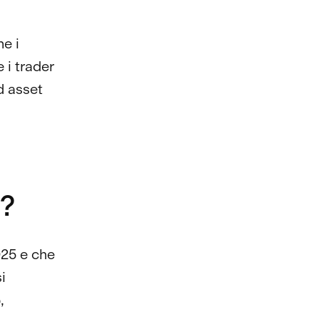
he i
e i trader
d asset
à?
025 e che
i
,