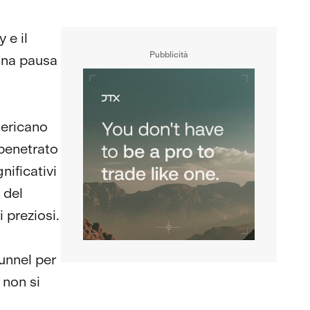
 e il
Pubblicità
una pausa
americano
penetrato
nificativi
 del
i preziosi.
tunnel per
 non si