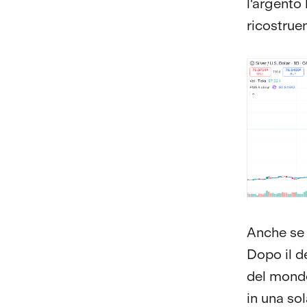
l'argento 
ricostruen
Anche se 
Dopo il de
del mondo
in una sol