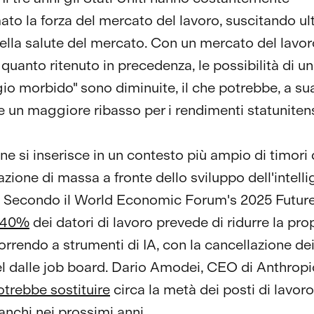
ato la forza del mercato del lavoro, suscitando ul
nella salute del mercato. Con un mercato del lavor
quanto ritenuto in precedenza, le possibilità di un
gio morbido" sono diminuite, il che potrebbe, a sua
re un maggiore ribasso per i rendimenti statunitens
ne si inserisce in un contesto più ampio di timori 
zione di massa a fronte dello sviluppo dell'intell
le. Secondo il World Economic Forum's 2025 Future
40%
dei datori di lavoro prevede di ridurre la pro
orrendo a strumenti di IA, con la cancellazione dei
el dalle job board. Dario Amodei, CEO di Anthropi
potrebbe sostituire
circa la metà dei posti di lavoro
ianchi nei prossimi anni.