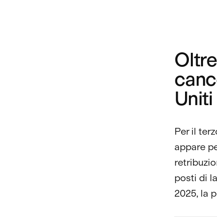
Oltre
cance
Uniti
Per il te
appare pe
retribuzi
posti di l
2025, la p