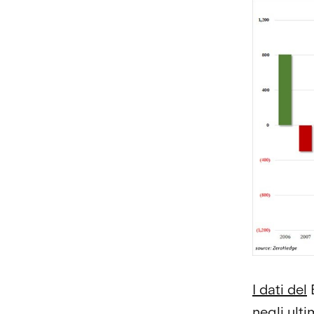
I dati del
B
negli ulti