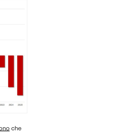
ono
che