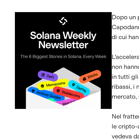
Dopo un p
Capodann
di cui ha
L'accelera
non hanno
in tutti g
ribassi, i
mercato, m
Nel fratte
le cripto
vedeva da