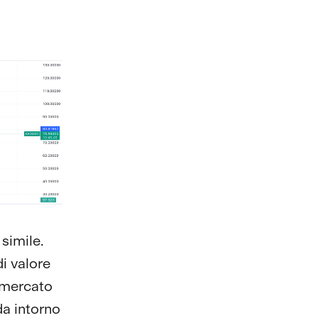
simile.
di valore
i mercato
da intorno