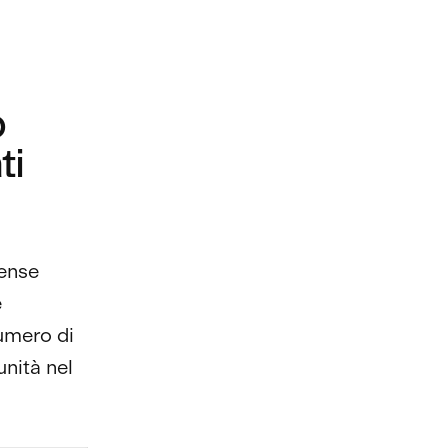
o
ti
tense
e
numero di
unità nel