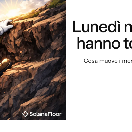
Lunedì m
hanno t
Cosa muove i mer