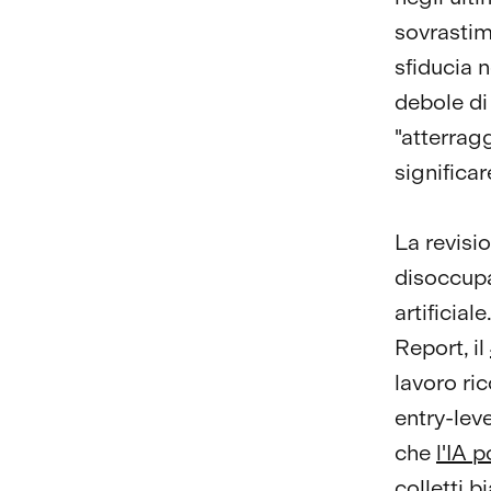
sovrastim
sfiducia 
debole di 
"atterrag
significa
La revisio
disoccupa
artificia
Report, il
lavoro ric
entry-lev
che
l'IA 
colletti b