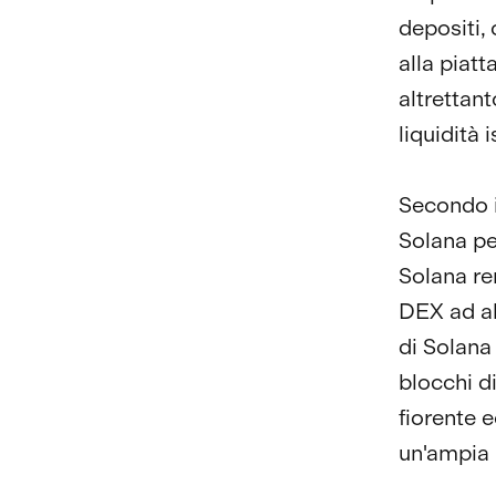
depositi, 
alla piatt
altrettan
liquidità
Secondo 
Solana pe
Solana re
DEX ad al
di Solana
blocchi di
fiorente 
un'ampia l