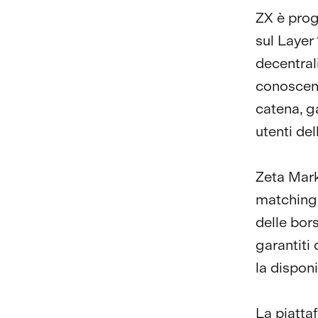
ZX è prog
sul Layer
decentrali
conoscenz
catena, g
utenti del
Zeta Mark
matching 
delle bor
garantiti
la disponi
La piatta