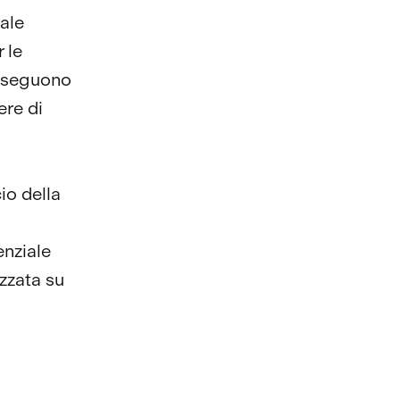
iale
 le
e eseguono
ere di
io della
enziale
izzata su