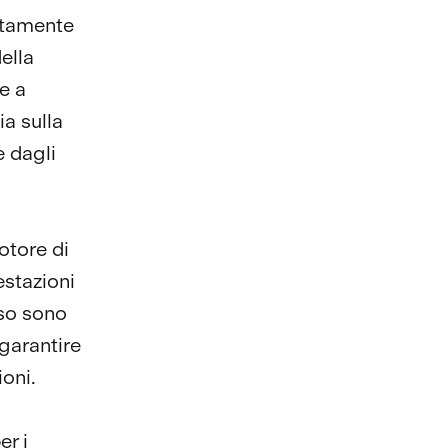
ettamente
ella
ve a
a sulla
e dagli
otore di
stazioni
nso sono
garantire
ioni.
er i