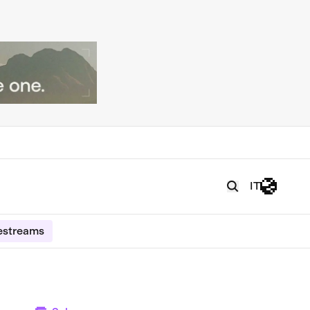
IT
estreams