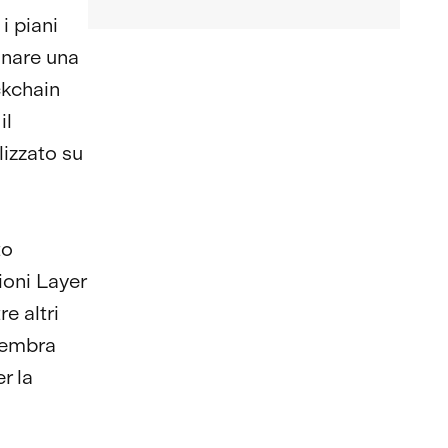
i piani
gnare una
ckchain
il
lizzato su
to
ioni Layer
e altri
 sembra
r la