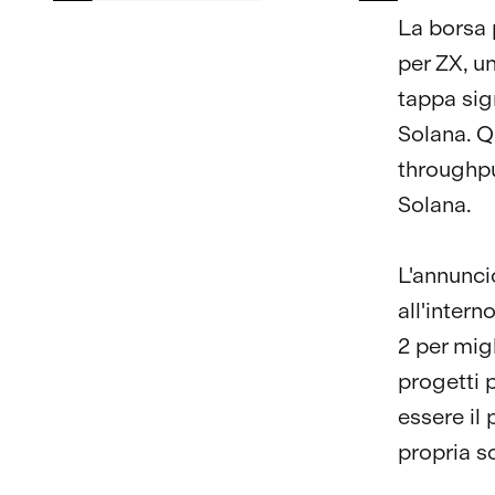
La borsa 
per ZX, u
tappa sig
Solana. Q
throughput
Solana.
L'annunci
all'intern
2 per migl
progetti 
essere il 
propria s