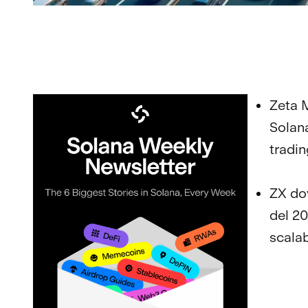
Zeta M
Solana
tradin
ZX dov
del 20
scalab