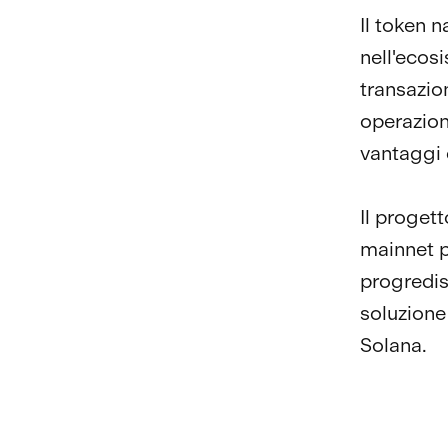
Il token n
nell'ecos
transazion
operazioni
vantaggi q
Il progett
mainnet p
progredis
soluzione
Solana.