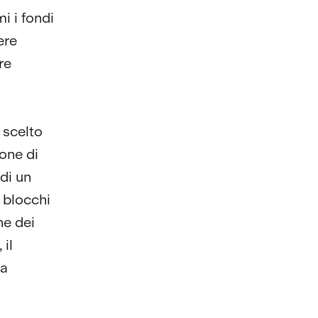
i i fondi
ere
re
 scelto
one di
di un
 blocchi
ne dei
 il
 a