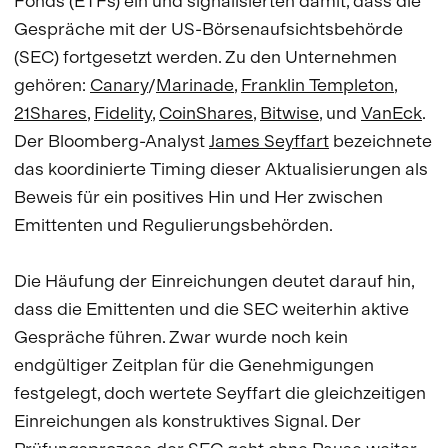
Fonds (ETFs) ein und signalisierten damit, dass die
Gespräche mit der US-Börsenaufsichtsbehörde
(SEC) fortgesetzt werden. Zu den Unternehmen
gehören:
Canary
/
Marinade
,
Franklin Templeton
,
21Shares
,
Fidelity
,
CoinShares
,
Bitwise
, und
VanEck
.
Der Bloomberg-Analyst
James Seyffart
bezeichnete
das koordinierte Timing dieser Aktualisierungen als
Beweis für ein positives Hin und Her zwischen
Emittenten und Regulierungsbehörden.
Die Häufung der Einreichungen deutet darauf hin,
dass die Emittenten und die SEC weiterhin aktive
Gespräche führen. Zwar wurde noch kein
endgültiger Zeitplan für die Genehmigungen
festgelegt, doch wertete Seyffart die gleichzeitigen
Einreichungen als konstruktives Signal. Der